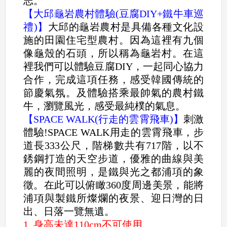
志。
【大邱龜岩農村體驗(豆腐DIY+鐵牛車巡
禮)】
大邱的龜岩農村是具備各種文化設
施的田園住宅型農村。因為這裡有九個
像龜殼的石頭，所以稱為龜岩村。在這
裡我們可以體驗豆腐DIY，一起同心協力
合作，完成這項任務，感受韓國傳統的
節慶氣氛。及體驗搭乘最帥氣的農村鐵
牛，瀏覽風光，感受最純樸的氣息。
【SPACE WALK(行走的雲霄飛車)】
刺激
體驗!SPACE WALK用走的雲霄飛車，步
道長333公尺，階梯數共有717階，以不
銹鋼打造的天空步道，優雅的曲線與美
麗的夜間照明，是鐵與光之都浦項的象
徵。在此可以俯瞰360度周邊美景，能將
浦項與製鐵所燦爛的夜景、迎日灣的日
出、日落一覽無遺。
1 .身高未達110cm不可使用。