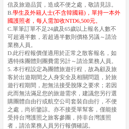
信及旅遊品質，造成不便之處，敬請見諒。
B.
學生及外籍人士(不含韓國籍)，單持一本外
國護照者，每人需加收NTD6,500元。
C.單筆訂單不足24歲及65歲以上報名人數不
可超過半數，若超過半數則價格另議～請洽
業務人員。
D.此行程報價僅適用於正常之散客報名，如
遇特殊團體則團費需另計～請洽業務人員。
5. 本行程設定為團體旅遊行程，故為顧及旅
客於出遊期間之人身安全及相關問題，於旅
遊行程期間，恕無法接受脫隊之要求；若因
此而無法滿足您的旅遊需求，建議您另行選
購團體自由行或航空公司套裝自由行，不便
之處，尚祈鑒諒。亦不接受單幫客，僅能接
受持台灣護照之旅客參團，持非台灣護照
者，請洽業務人員另行報價確認。