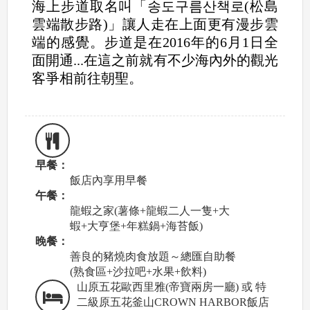
海上步道取名叫「송도구름산책로(松島
雲端散步路)」讓人走在上面更有漫步雲
端的感覺。步道是在2016年的6月1日全
面開通...在這之前就有不少海內外的觀光
客爭相前往朝聖。
早餐：
飯店內享用早餐
午餐：
龍蝦之家(薯條+龍蝦二人一隻+大
蝦+大亨堡+年糕鍋+海苔飯)
晚餐：
善良的豬燒肉食放題～總匯自助餐
(熟食區+沙拉吧+水果+飲料)
山原五花歐西里雅(帝寶兩房一廳) 或 特
二級原五花釜山CROWN HARBOR飯店