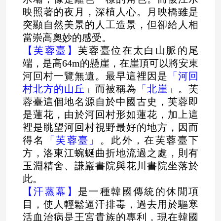
映照著的夜月，深植人心。月映橋雖是
突顯自然美景的人工造景，但卻給人相
當崇高奧妙的感受。
【芙蓉臺】
芙蓉臺位在太白山脈的尾
端，是高64m的懸崖，在崖頂可以將安東
河回村一覽無遺。最早這裡因是
「河回
村北方的山丘」
而被稱為
「北崖」
。芙
蓉臺這個地名源自於中國古史，芙蓉即
是蓮花，由於河回村形如蓮花，加上這
裡是眺望河回村視野最好的地方，因而
得名
「芙蓉臺」
。此外，在芙蓉臺下
方，洛東江蜿蜒曲折地流過之處，則有
玉淵精舍、謙巖書院與花川書院坐落於
此。
【汗蒸幕】
是一種韓國傳統的休閒項
目，使人輕鬆逼汗排毒，過去用於驅寒
活血治病是王宮貴族的專利，現在韓國