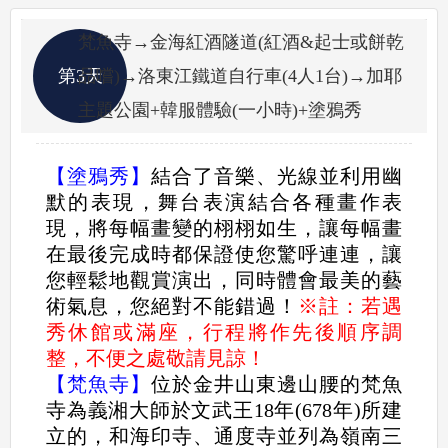
梵魚寺→金海紅酒隧道(紅酒&起士或餅乾
第3天
品嚐)→洛東江鐵道自行車(4人1台)→加耶
主題公園+韓服體驗(一小時)+塗鴉秀
【塗鴉秀】
結合了音樂、光線並利用幽
默的表現，舞台表演結合各種畫作表
現，將每幅畫變的栩栩如生，讓每幅畫
在最後完成時都保證使您驚呼連連，讓
您輕鬆地觀賞演出，同時體會最美的藝
術氣息，您絕對不能錯過！
※註：若遇
秀休館或滿座，行程將作先後順序調
整，不便之處敬請見諒！
【梵魚寺】
位於金井山東邊山腰的梵魚
寺為義湘大師於文武王18年(678年)所建
立的，和海印寺、通度寺並列為嶺南三