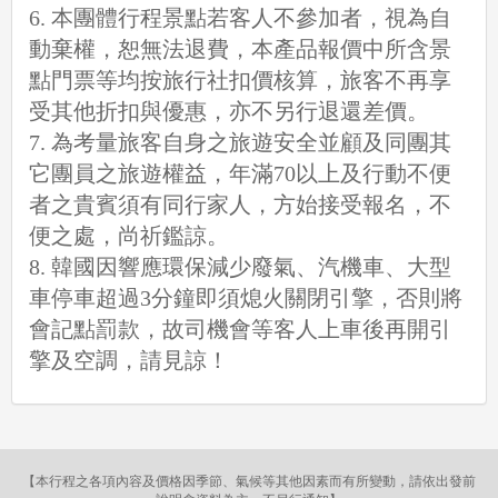
6. 本團體行程景點若客人不參加者，視為自
動棄權，恕無法退費，本產品報價中所含景
點門票等均按旅行社扣價核算，旅客不再享
受其他折扣與優惠，亦不另行退還差價。
7. 為考量旅客自身之旅遊安全並顧及同團其
它團員之旅遊權益，年滿70以上及行動不便
者之貴賓須有同行家人，方始接受報名，不
便之處，尚祈鑑諒。
8. 韓國因響應環保減少廢氣、汽機車、大型
車停車超過3分鐘即須熄火關閉引擎，否則將
會記點罰款，故司機會等客人上車後再開引
擎及空調，請見諒！
【本行程之各項內容及價格因季節、氣候等其他因素而有所變動，請依出發前