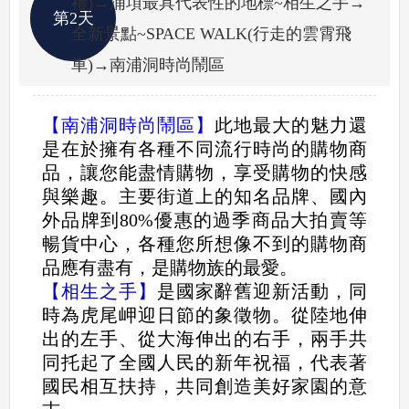
禮)→浦項最具代表性的地標~相生之手→
第2天
全新景點~SPACE WALK(行走的雲霄飛
車)→南浦洞時尚鬧區
【南浦洞時尚鬧區】
此地最大的魅力還
是在於擁有各種不同流行時尚的購物商
品，讓您能盡情購物，享受購物的快感
與樂趣。主要街道上的知名品牌、國內
外品牌到80%優惠的過季商品大拍賣等
暢貨中心，各種您所想像不到的購物商
品應有盡有，是購物族的最愛。
【相生之手】
是國家辭舊迎新活動，同
時為虎尾岬迎日節的象徵物。從陸地伸
出的左手、從大海伸出的右手，兩手共
同托起了全國人民的新年祝福，代表著
國民相互扶持，共同創造美好家園的意