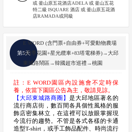
或 釜山原五花酒店ADELA 或 釜山五花
特二級 ISQUARE 酒店 或 釜山原五花酒
店RAMADA或同級
E WORD (含門票+自由券+可愛動物農場
第5天
+四季花園+星光纜車+83塔電梯券)→大邱
東城路鬧區→韓國超市巡禮→桃園
註：E WORD園區內設施會不定時保
養，依當下園區公告為主，敬請見諒。
【大邱東城路商圈】
是大邱地區著名的
流行商店街，數百間各具個性風格的服
飾店密集林立，在這裡可以放眼掌握現
今流行的趨勢。不管是各式各樣的卡通
造型T-shirt，或手工飾品配件、時尚流行