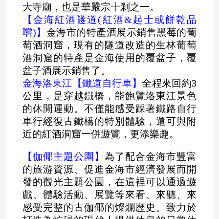
大寺廟，也是華嚴宗十剎之一。
【金海紅酒隧道(紅酒&起士或餅乾品
嚐)】
金海市的特產酒展示銷售黑莓的葡
萄酒洞窟，現有的隧道改造的生林葡萄
酒洞窟的特產是金海使用的覆盆子，覆
盆子酒展示銷售了。
金海洛東江
【
鐵道自行車】
全程來回約3
公里，是穿越鐵橋，能飽覽洛東江景色
的休閒運動。不僅能感受踩著鐵路自行
車行經復古鐵橋的特別體驗，還可與附
近的紅酒洞窟一併遊覽，更添樂趣。
【伽倻主題公園】
為了配合金海市豐富
的旅游資源、促進金海市經濟發展而開
發的觀光主題公園，在這裡可以通過遊
戲、體驗活動、展覽等來看、來聽、來
感受完整的古伽倻的燦爛歷史。致力於