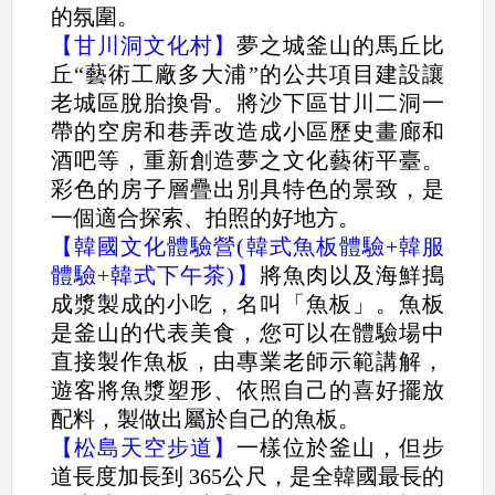
的氛圍。
【甘川洞文化村】
夢之城釜山的馬丘比
丘“藝術工廠多大浦”的公共項目建設讓
老城區脫胎換骨。將沙下區甘川二洞一
帶的空房和巷弄改造成小區歷史畫廊和
酒吧等，重新創造夢之文化藝術平臺。
彩色的房子層疊出別具特色的景致，是
一個適合探索、拍照的好地方。
【韓國文化體驗營(韓式魚板體驗+韓服
體驗+韓式下午茶)】
將魚肉以及海鮮搗
成漿製成的小吃，名叫「魚板」。魚板
是釜山的代表美食，您可以在體驗場中
直接製作魚板，由專業老師示範講解，
遊客將魚漿塑形、依照自己的喜好擺放
配料，製做出屬於自己的魚板。
【松島天空步道】
一樣位於釜山，但步
道長度加長到 365公尺，是全韓國最長的