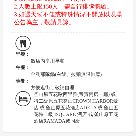
2.人數上限150人，需自行排隊體驗。
3.如遇天候不佳或特殊情況不開放以現場
公告為主，敬請見諒。
早餐：
飯店內享用早餐
午餐：
金剛部隊鍋(白飯、拉麵無限供應)
晚餐：
方便逛街，敬請自理
釜山原五花歐西里雅(帝寶兩房一廳) 或
特二級原五花釜山CROWN HARBOR飯
店 或 釜山原五花酒店ADELA 或 釜山五
花特二級 ISQUARE 酒店 或 釜山原五花
酒店RAMADA或同級