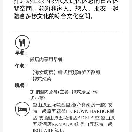
打造為忙碌的現代人提供休息的日常休
閒空間，能夠和家人、戀人、朋友一起
體會多樣文化的綜合文化空間。
早餐：
飯店內享用早餐
午餐：
【海女廚房】韓式貝類海鮮刀削麵
+韓式泡菜
晚餐：
加耶園內套餐(主餐+韓式湯品+韓
式小菜)
釜山原五花歐西里雅(帝寶兩房一廳) 或
特二級原五花釜山CROWN HARBOR飯
店 或 釜山原五花酒店ADELA 或 釜山原
五花酒店RAMADA 或 釜山五花特二級
ISQUARE 酒店