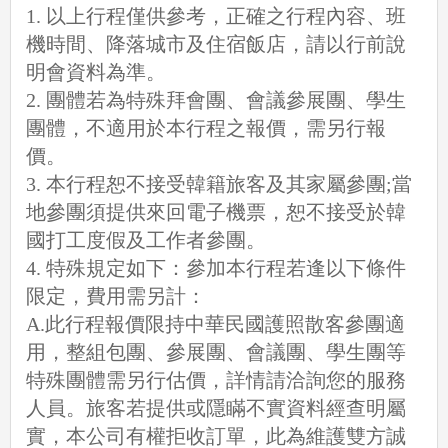
1. 以上行程僅供參考，正確之行程內容、班
機時間、降落城市及住宿飯店，請以行前說
明會資料為準。
2. 團體若為特殊拜會團、會議參展團、學生
團體，不適用於本行程之報價，需另行報
價。
3. 本行程恕不接受韓籍旅客及其家屬參團;當
地參團須提供來回電子機票，恕不接受於韓
國打工度假及工作者參團。
4. 特殊規定如下：參加本行程若逢以下條件
限定，費用需另計：
A.此行程報價限持中華民國護照散客參團適
用，整組包團、參展團、會議團、學生團等
特殊團體需另行估價，詳情請洽詢您的服務
人員。旅客若提供或隱瞞不實資料經查明屬
實，本公司有權拒收訂單，此為維護雙方誠