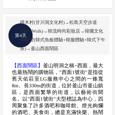
積木村(甘川洞文化村)→松島天空步道
(SKY Walk)→韓流時尚彩妝店→韓國文化
第4天
體驗營(韓式魚板體驗+韓服體驗+韓式下午
茶)→釜山西面鬧區
【西面鬧區】
釜山明洞之稱~西面，最大
也最熱鬧的購物區，"西面1號街"是指從
舊天佑莊至LG服務中心之間的一條寬
8m、長330m的街道，位於釜山市釜山鎮
區，是西面繁華的街道，以藝術街聞
名。以"西面1號街"大型標誌為中心，四
周聚集了許多酒吧和咖啡館。燈光絢爛
的酒吧、美食街，總是充滿快樂、熱鬧