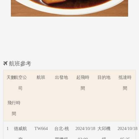
航班參考
天數
航空公
航班
出發地
起飛時
目的地
抵達時
司
間
間
飛行時
間
1
德威航
TW664
台北-桃
2024/10/18
大邱機
2024/10/18