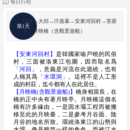
每日行程
桃園→大邱→汗蒸幕→安東河回村→芙蓉
第1天
臺→月映橋（含觀景遊船）
【安東河回村】
是韓國家喻戶曉的民俗
村，三面被洛東江包圍，因而取名爲
「河回」
，意義是河流在此迴繞，也有
人稱其爲
「水環洞」
。這裡不是人工形
成的村莊，迄今都有人在此居住。
【月映橋(含觀景遊船)】
橋身相當長，在
橋的正中央有著月映亭。月映橋這個名
稱有許多緣由，一是因水壩工程而被搬
移至此的月映臺，二是參考月谷面、陰
月谷的地名所致。環繞洛東江的山勢與
水壩，像是籬笆一樣的角色。而被江水