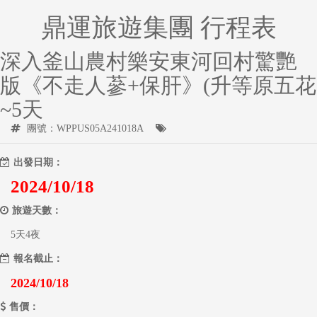
鼎運旅遊集團 行程表
深入釜山農村樂安東河回村驚艷
版《不走人蔘+保肝》(升等原五花
~5天
團號：WPPUS05A241018A
出發日期：
2024/10/18
旅遊天數：
5天4夜
報名截止：
2024/10/18
售價：