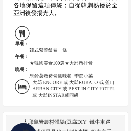
各地保留這項傳統；自從韓劇熱播於全
亞洲後發揚光大。
早餐：
韓式紫菜飯卷一條
午餐：
★韓國美食100選★大邱燉排骨
晚餐：
馬鈴薯燉豬骨風味餐+季節小菜
大邱 ENCORE 或 大邱RUBATO 或 釜山
ARBAN CITY 或 BEST IN CITY HOTEL
或 大邱INSTAR或同級
大邱龜岩農村體驗(豆腐DIY+鐵牛車巡