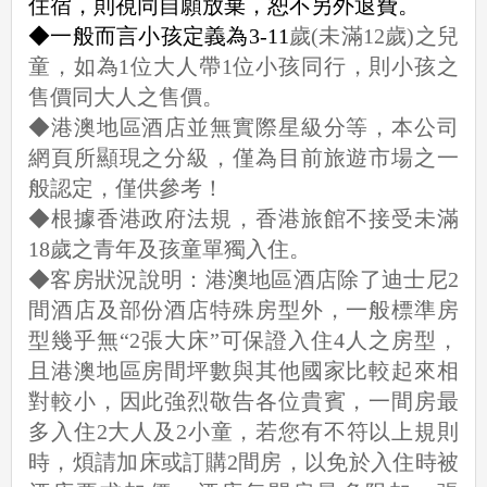
住宿，則視同自願放棄，恕不另外退費。
◆一般而言小孩定義為3-11
歲(未滿12歲)之兒
童，如為1位大人帶1位小孩同行，則小孩之
售價同大人之售價。
◆港澳地區酒店並無實際星級分等，本公司
網頁所顯現之分級，僅為目前旅遊市場之一
般認定，僅供參考！
◆根據香港政府法規，香港旅館不接受未滿
18歲之青年及孩童單獨入住。
◆客房狀況說明：港澳地區酒店除了迪士尼2
間酒店及部份酒店特殊房型外，一般標準房
型幾乎無“2張大床”可保證入住4人之房型，
且港澳地區房間坪數與其他國家比較起來相
對較小，因此強烈敬告各位貴賓，一間房最
多入住2大人及2小童，若您有不符以上規則
時，煩請加床或訂購2間房，以免於入住時被