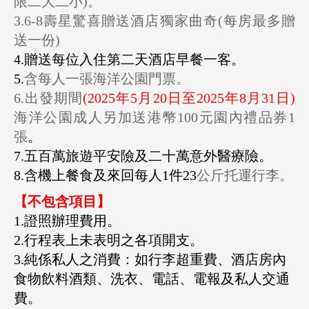
限二大二小)。
3.6-8壽星驚喜贈送酒店獨家曲奇(每房
最多
贈
送
一份)
4.
贈送每位入住第二天酒店早餐一客。
5.
含每人一張海洋公園門票
。
6.出發期間
(2025
年
5
月
20
日至
2025
年
8
月
31
日)
海洋公園成人另加送港幣100元園內禮品券1
張
。
7.
五百萬旅遊平安險及二十萬意外醫療險。
8.含機上餐食及來回每人1件23
公斤托運行李。
【不包含項目】
1.
證照辦理費用。
2.行程表上未表明之各項開支。
3.純係私人之消費：如行李超重費、酒店房內
食物飲料酒類、洗衣、電話、電報及私人交通
費。