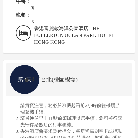
午餐：
X
晚餐：
X
香港富麗敦海洋公園酒店 THE
FULLERTON OCEAN PARK HOTEL
HONG KONG
第3天
香港／台北(桃園機場)
請貴賓注意，務必於班機起飛前2小時前往機場辦
理登機手續。
請最晚於早上11點前須辦理退房手續，您可將行李
先寄存給飯店的行李櫃檯。
香港酒店會要求暫付押金，每房皆需刷空卡或押現
金(約HKD500-HKD1500)以玆憑證，於退房時退回