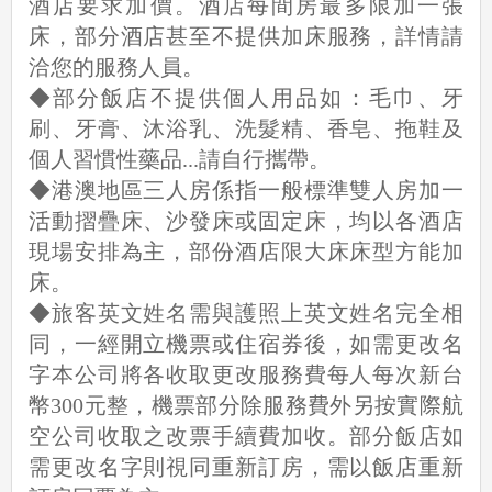
酒店要求加價。酒店每間房最多限加一張
床，部分酒店甚至不提供加床服務，詳情請
洽您的服務人員。
◆部分飯店不提供個人用品如：毛巾、牙
刷、牙膏、沐浴乳、洗髮精、香皂、拖鞋及
個人習慣性藥品...請自行攜帶。
◆港澳地區三人房係指一般標準雙人房加一
活動摺疊床、沙發床或固定床，均以各酒店
現場安排為主，部份酒店限大床床型方能加
床。
◆旅客英文姓名需與護照上英文姓名完全相
同，一經開立機票或住宿券後，如需更改名
字本公司將各收取更改服務費每人每次新台
幣300元整，機票部分除服務費外另按實際航
空公司收取之改票手續費加收。部分飯店如
需更改名字則視同重新訂房，需以飯店重新