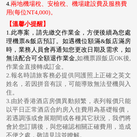
4.
兩地機場稅、安檢稅、機場建設費及服務費
用(每位NT4,000)。
【溫馨小提醒】
1.此專案，請先繳交作業金，方便後續為您處
理機票&飯店預訂。如遇機位額滿&飯店滿房
時，業務人員會再通知您更改日期及需求，如
無法配合可全額退作業金,
如機票跟飯店OK後,
作業金直接轉成訂金。
2.報名時請旅客務必提供同護照上正確之英文
姓名，若因拼音有誤，可能導致無法登機與入
住。
3.由於香港酒店房價異動頻繁，表列報價只能
以平日正常酒店合約房入住費用為基礎報價，
若遇調漲或會展期間或各種其它狀況，我們將
會於您訂購後，與您確認相關正確費用，造成
不便之處，敬請見諒並瞭解。