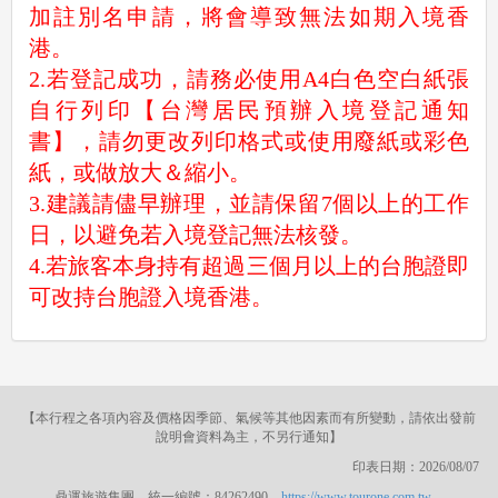
加註別名申請，將會導致無法如期入境香
港。
2.若登記成功，請務必使用A4白色空白紙張
自行列印【台灣居民預辦入境登記通知
書】，請勿更改列印格式或使用廢紙或彩色
紙，或做放大＆縮小。
3.建議請儘早辦理，並請保留7個以上的工作
日，以避免若入境登記無法核發。
4.若旅客本身持有超過三個月以上的台胞證即
可改持台胞證入境香港。
【本行程之各項內容及價格因季節、氣候等其他因素而有所變動，請依出發前
說明會資料為主，不另行通知】
印表日期：2026/08/07
鼎運旅遊集團 統一編號：84262490
https://www.tourone.com.tw