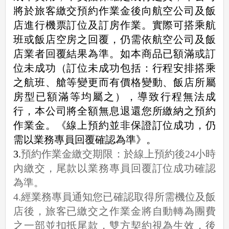
將於旅客繳交預約作業金後向航空公司及飯
店進行機票訂位及訂房作業。實際可搭乘航
班或飯店空房之回覆，仍需依航空公司及飯
店業者回覆結果為準。如本商品已額滿或訂
位未成功（訂位未成功包括：行程安排搭乘
之航班、艙等變更而有價格變動、飯店所屬
房型已額滿等均屬之），導致行程無法成
行，本公司將全額無息退還您所繳納之預約
作業金。《線上預約並非保證訂位成功，仍
需以業務專員回覆確認為準》。
3.
預約作業金繳交期限：於線上預約後24小時
內繳交，尾款以業務專員回覆訂位成功確認
為準。
4.經業務專員通知您已確認取得所需機位及飯
店後，旅客已繳交之作業金將自動轉為團費
之一部並扣抵尾款，雙方契約視為生效，後