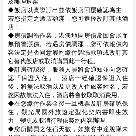
及辦理退票。
◆飯店以實際訂出並依飯店回覆確認為主，
若您指定之酒店額滿，您可選擇改訂其他酒
店！
◆房價調漲作業：港澳地區房價常因會展而
無預警漲價。若遇房價調漲，您可依報價內
容決定是否同意履約繳付調漲款項或改訂其
它替代飯店或取消購買此一行程。
◆訂房確認後，服務人員將會通知並向您確
認『保證入住』，酒店一經確認保證入住
後，將無法取消以及更改入住旅客姓名，若
您因故無法入住，酒店將會收取取消費用。
◆在您繳付作業金後一旦機票及訂房確認保
住，觀光局國外旅遊定型化契約書即生效
力，變更或取消行程依契約內容辦理。
◆您所購買之住宿天數，如旅客中途脫隊未