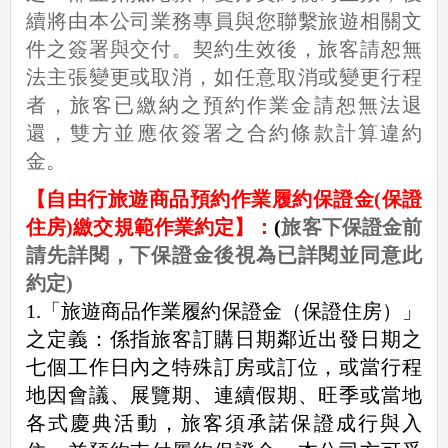
續將由本公司業務專員與您聯繫旅遊相關文
件之簽署與交付。契約生效後，旅客請恕無
法主張變更或取消，如任意取消或變更行程
者，旅客已繳納之預約作業金請恕無法退
還，雙方並應依簽署之合約條款計算違約
金。
【自由行旅遊商品預約作業履約保證金(保證
住房)繳交規範作業約定】：
(
旅客下保證金前
請先詳閱，下保證金後視為已詳閱並同意此
約定)
1.
「旅遊商品作業履約保證金（保證住房）」
之定義：係指旅客訂購日期鄰近出發日期之
七個工作日內之特殊訂房或訂位，或當行程
地因會議、展覽期、連續假期、旺季或當地
各式慶典活動，旅客須承諾保證成行與入