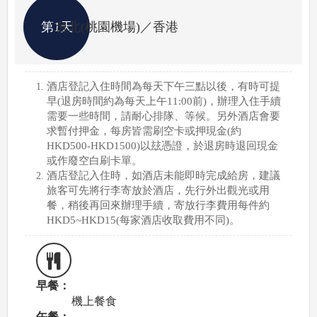
第1天
台北(桃園機場)／香港
酒店登記入住時間為每天下午三點以後，有時可提
早(退房時間約為每天上午11:00前)，辦理入住手續
需要一些時間，請耐心排隊、等候。另外酒店會要
求暫付押金，每房皆需刷空卡或押現金(約
HKD500-HKD1500)以玆憑證，於退房時退回現金
或作廢空白刷卡單。
酒店登記入住時，如酒店未能即時完成給房，建議
旅客可先將行李寄放於酒店，先行外出觀光或用
餐，稍後再回來辦理手續，寄放行李費用每件約
HKD5~HKD15(每家酒店收取費用不同)。
早餐：
機上餐食
午餐：