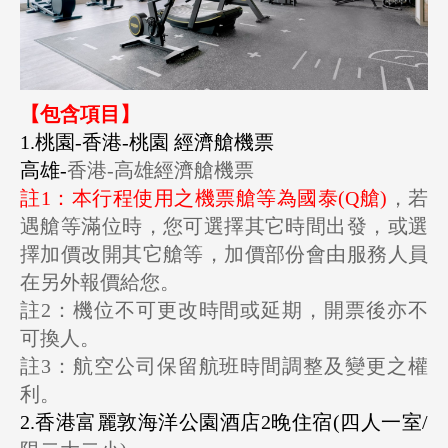
【包含項目】
1.桃園-香港-桃園 經濟艙機票
高雄-
香港-高雄經濟艙機票
註1：本行程使用之機票艙等為國泰(Q艙)
，若
遇艙等滿位時，您可選擇其它時間出發，或選
擇加價改開其它艙等，加價部份會由服務人員
在另外報價給您。
註2：機位不可更改時間或延期，開票後亦不
可換人。
註3：航空公司保留航班時間調整及變更之權
利。
2.香港富麗敦海洋公園酒店2晚住宿(四人一室/