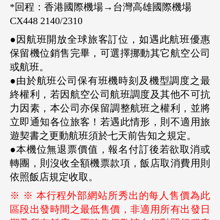
*
回程：香港國際機場→台灣高雄國際機場
CX448 2140/2310
●
因航班開放全球旅客訂位，如遇此航班優惠
保留機位銷售完畢，可選擇挪動其它航空公司
或航班。
●
由於航班公司保有班機時刻及機型調度之最
終權利，若因航空公司航班調度及其他不可抗
力因素，本公司亦保留調整航班之權利，並將
立即通知各位旅客！若遇此情形，則不適用旅
遊契書之更動航班須於七天前告知之規定。
●
本機位無退票價值，報名付訂後若欲取消或
轉團，則沒收全額機票款項，飯店取消費用則
依照飯店規定收取。
※ ※ 本行程外部網站所秀出的每人售價為此
區段出發時間之最低售價，非適用所有出發日