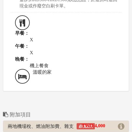
現金或作廢空白刷卡單。
早餐：
X
午餐：
X
晚餐：
機上餐食
溫暖的家
附加項目
TWD 4,000
兩地機場稅、燃油附加費、雜支
必須購買