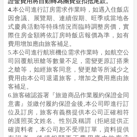
證金費用將自動轉為團費並扣抵尾款。
4.
本公司進行訂房需求作業時，如遇入住飯店
因會議、展覽期、連續假期、旺季或當地各
式慶典活動等特殊情況而臨時調整房價，實
際住房金額將依訂房時飯店報價為準，如有
費用增加應由旅客補足。
5.本公司進行航班機位需求作業時，如航空公
司回覆航班艙等數量不足，需變更原訂搭乘
之艙等，如經旅客同意，變更艙等所減少之
費用由本公司退還旅客，增加之費用應由旅
客補足。
6.旅客確認簽署『旅遊商品作業履約保證金同
意書』並繳付履約保證金後,本公司即進行訂
位及訂房，旅客有義務提供本公司正確相符
的護照英文姓名、性別及稱謂（拒絕提供正
確資料者，本公司恕不受理訂單，資料提供