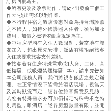
訂房回覆為主。
◆所有更改及改票動作，請於<出發前三個工
作天>提出需求以利作業。
◆本行程住宿之飯店優惠對象為持台灣護照
之本國人，如持外國護照入住者，須另加收
費用，加價之標準依飯店規定為主。
◆每種房型均有入住人數限制，若當地有親
友加入，超出原先安排，飯店有權拒絕旅客
入住或要求旅客支付差額。
◆旅客若有住房特殊需求(如大床、二床、高
低樓層、或吸煙禁煙樓層...等)，請事先告知
本公司服務人員，我們將視各飯店之規定辦
理。在正常情況下皆需於酒店現場，視當天
及當時狀況而定，請各位旅客留意及見諒，
若您有特殊需求亦可加價指定特殊需求之特
別房型，唯酒店上述各房型數量有限，並開