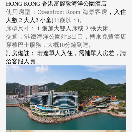
HONG KONG 香港富麗敦海洋公園酒店
使用房型：Oceanfront Room 海景客房
，入住
人數 2 大人2 小童(11
歲以下)。
床型尺寸：
1
張加大雙人床或
2
張大床
。
交通：港鐵海洋公園站B出口，轉乘免費酒店
穿梭巴士服務，大概10分鐘到達
。
訂房備註： 若逢單人入住，需補單人房差，請
洽客服人員。