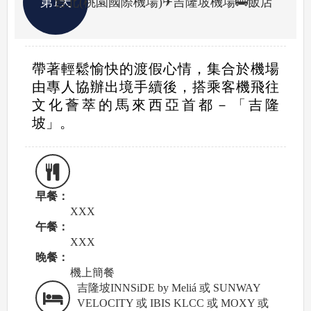
第1天
台北(桃園國際機場)✈吉隆坡機場🚌飯店
帶著輕鬆愉快的渡假心情，集合於機場
由專人協辦出境手續後，搭乘客機飛往
文化薈萃的馬來西亞首都－「吉隆
坡」。
早餐：
XXX
午餐：
XXX
晚餐：
機上簡餐
吉隆坡INNSiDE by Meliá 或 SUNWAY
VELOCITY 或 IBIS KLCC 或 MOXY 或