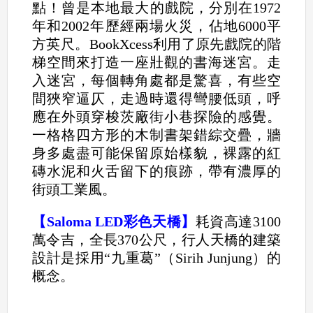
點！曾是本地最大的戲院，分別在1972
年和2002年歷經兩場火災，佔地6000平
方英尺。BookXcess利用了原先戲院的階
梯空間來打造一座壯觀的書海迷宮。走
入迷宮，每個轉角處都是驚喜，有些空
間狹窄逼仄，走過時還得彎腰低頭，呼
應在外頭穿梭茨廠街小巷探險的感覺。
一格格四方形的木制書架錯綜交疊，牆
身多處盡可能保留原始樣貌，裸露的紅
磚水泥和火舌留下的痕跡，帶有濃厚的
街頭工業風。
【Saloma LED彩色天橋】
耗資高達3100
萬令吉，全長370公尺，行人天橋的建築
設計是採用“九重葛”（Sirih Junjung）的
概念。