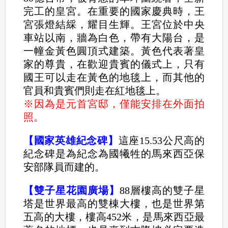
完工的皇宮。在重要的國家慶典時，王
宮張燈結綵，耀目生輝。王宮位於中央
車站以南，牆為白色，帶有大陽台，是
一幢金黃色圓頂式建築。黃色代表著皇
家的尊貴，在歡迎貴賓的儀式上，只有
國王可以走在黃色的地毯上，而其他的
官員和貴賓們則走在紅地毯上。
※因為是元首宮邸，僅能安排在外面拍
照。
【國家英雄紀念碑】
這座15.53公尺高的
紀念碑是為紀念為國犧牲的馬來西亞保
安部隊員而建的。
【雙子星花園廣場】
88層樓高的雙子星
塔是世界最高的雙棟大樓，也是世界第
五高的大樓，樓高452米，是馬來西亞最