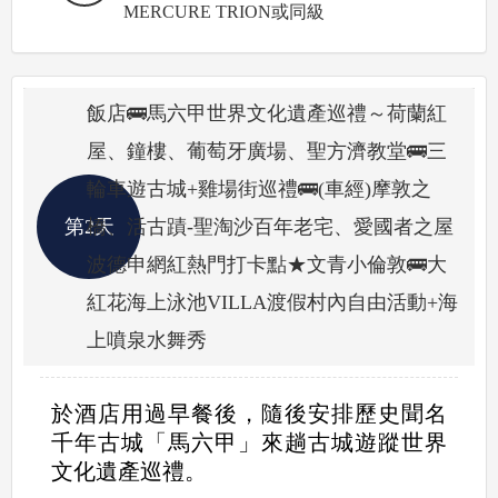
MERCURE TRION或同級
飯店🚌馬六甲世界文化遺產巡禮～荷蘭紅
屋、鐘樓、葡萄牙廣場、聖方濟教堂🚌三
輪車遊古城+雞場街巡禮🚌(車經)摩敦之
第2天
橋、活古蹟-聖淘沙百年老宅、愛國者之屋
波德申網紅熱門打卡點★文青小倫敦🚌大
紅花海上泳池VILLA渡假村內自由活動+海
上噴泉水舞秀
於酒店用過早餐後，隨後安排歷史聞名
千年古城「馬六甲」來趟古城遊蹤世界
文化遺產巡禮。