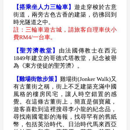
【搭乘坐人力三輪車】
遊走穿梭於古意
街道，兩旁古色古香的建築，彷彿回到
時光隧道之中。
註：三輪車遊古城，請旅客自理車伕小
費RM4/一台車。
【聖芳濟教堂】
由法國傳教士在西元
1849年建立的哥德式塔教堂，紀念被譽
為《東方使徒的聖芳濟》。
【雞場街散步策】
雞場街(Jonker Walk)又
有古董街之稱，街上不乏建築充滿中國
風格的樓房民宅，讓人時空錯置的感
覺。在這條古董街上，簡直是個寶藏，
遊客喜歡到這裡搜尋李小龍的紀念品，
尋找南國電影的海報，找尋罕有的舊紙
幣，包括英治時代、日治時代馬來西亞