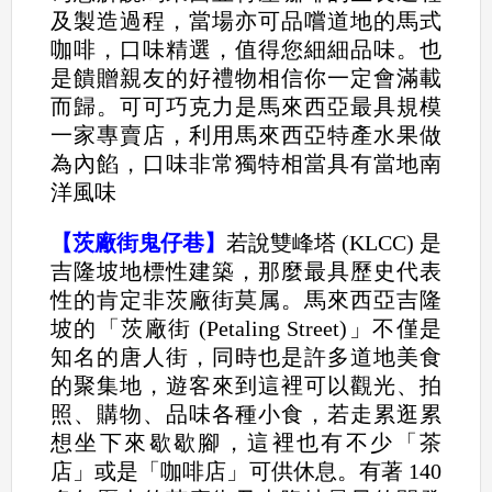
及製造過程，當場亦可品嚐道地的馬式
咖啡，口味精選，值得您細細品味。也
是饋贈親友的好禮物相信你一定會滿載
而歸。可可巧克力是馬來西亞最具規模
一家專賣店，利用馬來西亞特產水果做
為內餡，口味非常獨特相當具有當地南
洋風味
【茨廠街鬼仔巷】
若說雙峰塔 (KLCC) 是
吉隆坡地標性建築，那麼最具歷史代表
性的肯定非茨廠街莫属。馬來西亞吉隆
坡的「茨廠街 (Petaling Street)」不僅是
知名的唐人街，同時也是許多道地美食
的聚集地，遊客來到這裡可以觀光、拍
照、購物、品味各種小食，若走累逛累
想坐下來歇歇腳，這裡也有不少「茶
店」或是「咖啡店」可供休息。有著 140