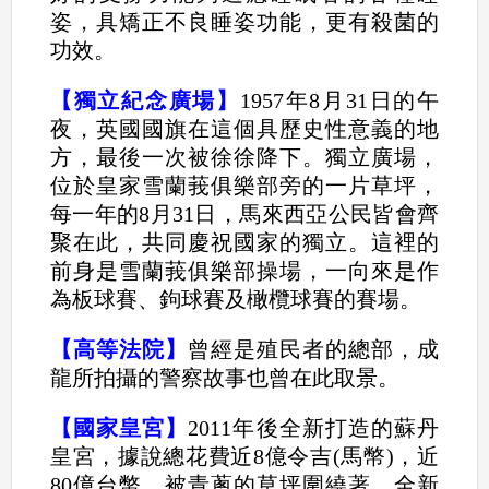
姿，具矯正不良睡姿功能，更有殺菌的
功效。
【獨立紀念廣場】
1957年8月31日的午
夜，英國國旗在這個具歷史性意義的地
方，最後一次被徐徐降下。獨立廣場，
位於皇家雪蘭莪俱樂部旁的一片草坪，
每一年的8月31日，馬來西亞公民皆會齊
聚在此，共同慶祝國家的獨立。這裡的
前身是雪蘭莪俱樂部操場，一向來是作
為板球賽、鉤球賽及橄欖球賽的賽場。
【高等法院】
曾經是殖民者的總部，成
龍所拍攝的警察故事也曾在此取景。
【國家皇宮】
2011年後全新打造的蘇丹
皇宮，據說總花費近8億令吉(馬幣)，近
80億台幣，被青蔥的草坪圍繞著，全新