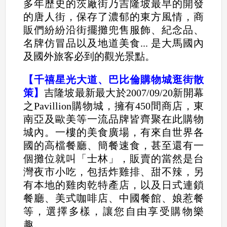
多年歷史的茨廠街乃吉隆坡最早的開發
的唐人街，保存了濃郁的東方風情，商
販們紛紛沿街擺攤兜售服飾、紀念品、
名牌仿冒品以及地道美食... 是大馬國內
及國外旅客必到的觀光景點。
【千禧星光大道、巴比倫購物城逛街散
策】
吉隆坡最新最大於2007/09/20新開幕
之Pavillion購物城，擁有450間商店，東
南亞及歐美等一流品牌皆齊聚在此購物
城內。一樓的美食廣場，有來自世界各
國的高檔餐廳、簡餐速食，甚至還有一
個攤位就叫「士林」，販賣的當然是台
灣夜市小吃，包括炸雞排、甜不辣，另
有本地的雞肉乾特產店，以及日式連鎖
餐廳、美式咖啡店、中國餐館、娘惹餐
等，選擇多樣，讓您自由享受購物樂
趣。