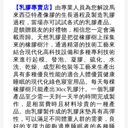
【乳膠專賣店】
由專業人員為您解說馬
來西亞特產像膠的生長過程及製造乳膠
過程，當場亦可試試各式的乳膠產品。
是饋贈親友的好禮物，相信您一定會滿
載而歸。天然乳膠是把從橡膠樹上採集
來的橡膠樹汁，通過精湛的技術工藝來
結合現代化高科技設備和多種專利技術
來進行起模、發泡、凝膠、硫化、水
洗、乾燥、成型和包裝等工藝來生產出
具有多種優良性能的適合人體優質健康
睡眠的現代化綠色寢室用品。每天每棵
橡膠樹只能產出30cc乳膠汁。一個乳膠
產品至少需一天到一天半的時間完成製
作，是相當費時且材料珍貴的一種產
品。由乳膠製作成的乳膠床墊具有高彈
性，可以滿足不同體重人群的需要，良
好的支撐力能夠適應睡眠者的各種睡