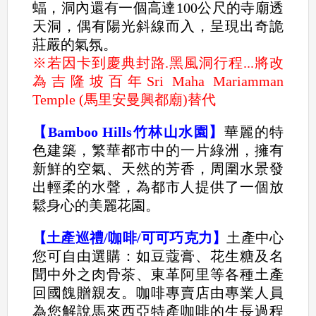
蝠，洞內還有一個高達100公尺的寺廟透
天洞，偶有陽光斜線而入，呈現出奇詭
莊嚴的氣氛。
※若因卡到慶典封路.黑風洞行程...將改
為吉隆坡百年Sri Maha Mariamman
Temple (馬里安曼興都廟)替代
【Bamboo Hills竹林山水園】
華麗的特
色建築，繁華都市中的一片綠洲，擁有
新鮮的空氣、天然的芳香，周圍水景發
出輕柔的水聲，為都市人提供了一個放
鬆身心的美麗花園。
【土產巡禮/咖啡/可可巧克力】
土產中心
您可自由選購：如豆蔻膏、花生糖及名
聞中外之肉骨茶、東革阿里等各種土產
回國餽贈親友。咖啡專賣店由專業人員
為您解說馬來西亞特產咖啡的生長過程