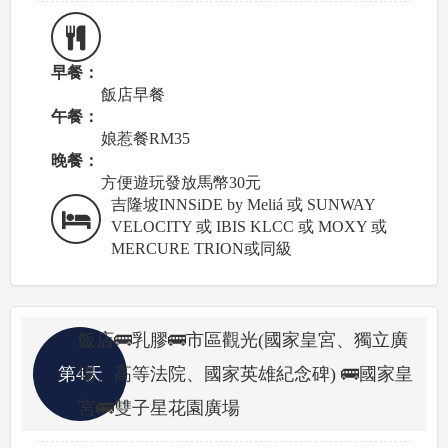
早餐：
飯店早餐
午餐：
娘惹餐RM35
晚餐：
方便遊玩發放馬幣30元
吉隆坡INNSiDE by Meliá 或 SUNWAY
VELOCITY 或 IBIS KLCC 或 MOXY 或
MERCURE TRION或同級
飯店🚌乳膠🚌市區觀光(國家皇宮、獨立廣
第4天
場、高等法院、國家英雄紀念碑) 🚌國家皇
宮🚌雙子星花園廣場