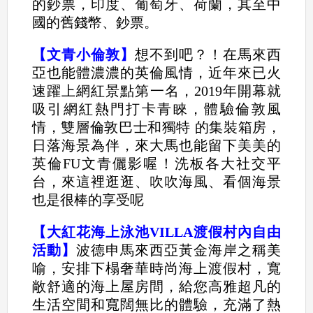
的鈔票，印度、葡萄牙、荷蘭，其至中
國的舊錢幣、鈔票。
【文青小倫敦】
想不到吧？！在馬來西
亞也能體濃濃的英倫風情，近年來已火
速躍上網紅景點第一名，2019年開幕就
吸引網紅熱門打卡青睞，體驗倫敦風
情，雙層倫敦巴士和獨特 的集裝箱房，
日落海景為伴，來大馬也能留下美美的
英倫FU文青儷影喔！洗板各大社交平
台，來這裡逛逛、吹吹海風、看個海景
也是很棒的享受呢
【大紅花海上泳池VILLA渡假村內自由
活動】
波德申馬來西亞黃金海岸之稱美
喻，安排下榻奢華時尚海上渡假村，寬
敞舒適的海上屋房間，給您高雅超凡的
生活空間和寬闊無比的體驗，充滿了熱