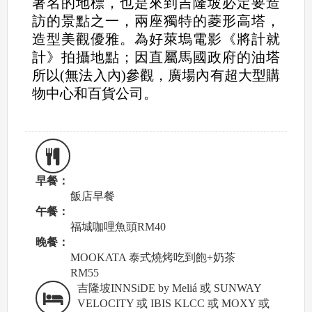
著名的地標，也是來到吉隆坡必定要造
訪的景點之一，兩座獨特的菱形高塔，
造型美觀優雅。為好萊塢電影《將計就
計》拍攝地點；因直屬馬國政府的油塔
所以(無法入內)參觀，廣場內有超大型購
物中心和百貨公司。
早餐：
飯店早餐
午餐：
福城咖哩魚頭RM40
晚餐：
MOOKATA 泰式燒烤吃到飽+奶茶
RM55
吉隆坡INNSiDE by Meliá 或 SUNWAY
VELOCITY 或 IBIS KLCC 或 MOXY 或