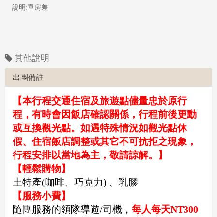
說明:單房差
其他說明
出團備註
【本行程交通住宿及旅遊點儘量忠於原行
程，有時會因飯店確認關係，行程前後更動
或互換觀光點。如遇特殊情況如觀光點休
假、住宿飯店調整或其它不可抗拒之現象，
行程安排以當地為主，敬請諒解。】
【輕鬆購物】
土特產(咖啡、巧克力) 、乳膠
【服務小費】
隨團服務的領隊導遊/司機，
每人每天NT300