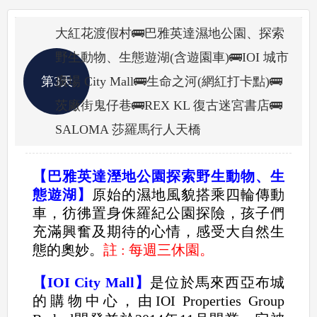
大紅花渡假村🚌巴雅英達濕地公園、探索
野生動物、生態遊湖(含遊園車)🚌IOI 城市
第3天
廣場 City Mall🚌生命之河(網紅打卡點)🚌
茨廠街鬼仔巷🚌REX KL 復古迷宮書店🚌
SALOMA 莎羅馬行人天橋
【巴雅英達溼地公園探索野生動物、生
態遊湖】
原始的濕地風貌搭乘四輪傳動
車，彷彿置身侏羅紀公園探險，孩子們
充滿興奮及期待的心情，感受大自然生
態的奧妙。
註 :
每週三休園。
【IOI City Mall】
是位於馬來西亞布城
的購物中心，由IOI Properties Group