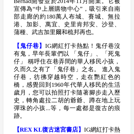
Berhad開發並於2014年11月開業。它被
宣傳為“中上層購物中心”，吸引來自南
部走廊的約180萬人布城、賽城、無拉
港、加影、萬宜、史里肯邦安、沙登、
蒲種、武吉加里爾和梳邦再也。
【鬼仔巷】
IG網紅打卡熱點！鬼仔巷沒
有鬼，早年長輩們以 「鬼仔」、「死鬼
仔」 稱呼住在巷弄間的華人移民小孩，
久而久之有了「鬼仔巷」之名。 進入鬼
仔巷，彷彿穿越時空，走在艷紅色的
橋，感覺回到1960年代華人移民的生活
歲月，您可以拍照打卡隨著腳步走入歷
史，轉角處拉二胡的爺爺、蹲在地上玩
彈珠的小孩...等，每一處都是復古的痕
跡。
【REX KL復古迷宮書店】
IG網紅打卡熱