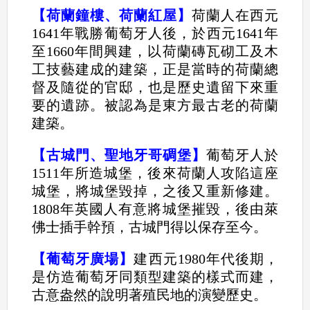
【荷蘭鐘樓、荷蘭紅屋】
荷蘭人在西元
1641年戰勝葡萄牙人後，於西元1641年
至1660年間興建，以荷蘭磚瓦砌工及木
工技藝建成的建築，正是當時的荷蘭總
督及隨從的官邸，也是歷史遺留下來重
要的遺跡。被認為是東方最古老的荷蘭
建築。
【古城門、聖地牙哥碉堡】
葡萄牙人於
1511年所造城堡，後來荷蘭人攻陷這座
城堡，將城堡毀掉，之後又重新修建。
1808年英國人有意將城堡摧毀，後由萊
佛士插手幹預，古城門得以保存至今。
【葡萄牙廣場】
建西元1980年代後期，
是仿造葡萄牙同類型建築的樣式而建，
古意盎然的說明著殖民地的演變歷史。