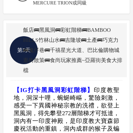
MERCURE TRION或同級
飯店🚌黑風洞🚌彩虹階梯🚌BAMBOO
HILLS竹林山水🚌吉隆坡🚌土產🚌巧克力
第5天
🚌鬼仔巷🚌千禧星光大道、巴比倫購物城
逛街散策🚌食尚玩家推薦~亞羅街美食大排
檔
【IG打卡黑風洞彩虹階梯】
印度教聖
地，洞深十哩，蜿蜒崎嶇，驚險刺激，
感受一下異國神秘宗教的洗禮，欲登上
黑風洞，得先攀登272層階梯才可抵達，
洞內有一印度神殿，是印度教大寶森節
慶祝活動的重鎮，洞內成群的猴子及蝙