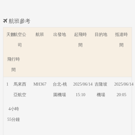
航班參考
天數
航空公
航班
出發地
起飛時
目的地
抵達時
司
間
間
飛行時
間
1
馬來西
MH367
台北-桃
2025/06/14
吉隆坡
2025/06/14
亞航空
園機場
15:10
機場
20:05
4小時
55分鐘