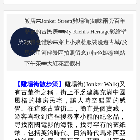
飯店🚌Jonker Street(雞場街)細味兩旁百年
歷史的古民房🚌My Kiehl's Heritage彩繪壁
第2天
畫特色體驗🚌穿上小娘惹服裝漫遊古城(於
馬六甲河畔景區拍照留念)+特色娘惹糕點
下午茶🚌大紅花渡假村
【雞場街散步策】
雞場街(Jonker Walk)又
有古董街之稱，街上不乏建築充滿中國
風格的樓房民宅，讓人時空錯置的感
覺。在這條古董街上，簡直是個寶藏，
遊客喜歡到這裡搜尋李小龍的紀念品，
尋找南國電影的海報，找尋罕有的舊紙
幣，包括英治時代、日治時代馬來西亞