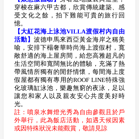
穿梭在麻六甲古都，欣賞傳統建築、感
受文化之餘，拍下難能可貴的旅行回
憶。
【大紅花海上泳池VILLA渡假村內自由
活動】
波德申馬來西亞黃金海岸之稱美
喻，安排下榻奢華時尚海上渡假村，寬
敞舒適的海上屋房間，給您高雅超凡的
生活空間和寬闊無比的體驗，充滿了熱
帶風情所獨有的閒舒情懷，每間海上度
假屋都有獨有專用的ROOF LINE特殊強
化玻璃缸泳池，樂趣無窮的夜泳，足以
讓您和家人以及親友安心共度美好時
光。
註：噴泉水舞燈光秀為自由參觀且於戶
外舉行，此為飯店活動，如遇天候因素
或因特殊狀況未能觀賞，敬請見諒