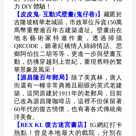
力 DIY 體驗！
【皮皮鬼- 互動式壁畫(鬼仔巷)】
藏匿於
吉隆坡精華老城區，市政單位斥資150萬
馬幣重整逾百年古建築遺址。壁畫由在
地名藝術家特邀作畫，透過掃描
QRCODE，聽著紅橋情人綿綿情話、思
鄉阿伯拉二胡等等，更進一步與壁畫互
動，彷彿穿越到上世紀，重現舊時的繁
華景象及風采！
【源昌隆百年郵局】
除了美真林，唐人
街還有一幢非常典雅且顯眼的英式老建
築，這間原建於1911年的老郵局，目前
已改為源昌隆咖啡店，這裡不但保留著
60年代的復古情懷，也有著各式傳統南
洋美食。
【REX KL 復古迷宮書店】
IG網紅打卡
熱點！曾是本地最大的戲院，分別在