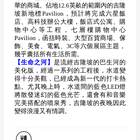
華的商城。佔地12.6英畝的範圍內的吉隆
坡新地標Pavilion，預計將完成六星飯
店、高科技辦公大樓，飯店式公寓、購
物中心等工程，七層樓購物中心
Pavilion，函括時裝、大型百貨商場、傢
飾、美食、電氣、3C等六個展區主題，
幾乎囊括所有生活所需。
【生命之河】
是流經吉隆坡的巴生河的
美化版，經過一系列的工程後，水道變
得十分美觀，已經成為新一代的打卡熱
點。尤其晚上時，水道間的藍色LED燈
將散發迷幻的藍色光芒，還會有和音樂
完美搭配的噴泉秀，吉隆坡的夜晚因此
變得浪漫又有情調。