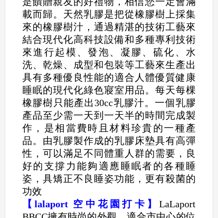
是饋贈親友的好禮物，相信您一定會滿
載而歸。天然乳膠是把從橡膠樹上採集
來的橡膠樹汁，通過精湛的技術工藝來
結合現代化高科技設備和多種專利技術
來進行起模、發泡、凝膠、硫化、水
洗、乾燥、成型和包裝等工藝來生產出
具有多種優良性能的適合人體優質健康
睡眠的現代化綠色寢室用品。每天每棵
橡膠樹只能產出30cc乳膠汁。一個乳膠
產品至少需一天到一天半的時間完成製
作，是相當費時且材料珍貴的一種產
品。由乳膠製作成的乳膠床墊具有高彈
性，可以滿足不同體重人群的需要，良
好的支撐力能夠適應睡眠者的各種睡
姿，具矯正不良睡姿功能，更有殺菌的
功效
【lalaport 空中花園打卡】
LaLaport
BBCC擁有時尚的外觀，適合市中心的位