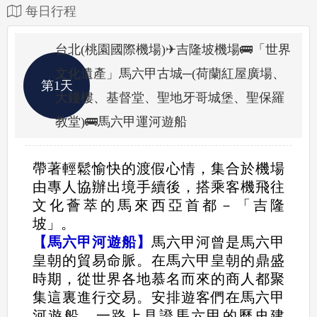
每日行程
台北(桃園國際機場)✈吉隆坡機場🚌「世界
文化遺產」馬六甲古城─(荷蘭紅屋廣場、
第1天
大鐘樓、基督堂、聖地牙哥城堡、聖保羅
教堂)🚌馬六甲運河遊船
帶著輕鬆愉快的渡假心情，集合於機場
由專人協辦出境手續後，搭乘客機飛往
文化薈萃的馬來西亞首都－「吉隆
坡」。
【馬六甲河遊船】
馬六甲河曾是馬六甲
皇朝的貿易命脈。在馬六甲皇朝的鼎盛
時期，從世界各地慕名而來的商人都聚
集這裏進行交易。安排遊客們在馬六甲
河遊船，一路上見證馬六甲的歷史建