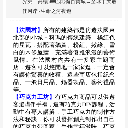
界第二高樓)🚌巴比倫百貨城→全球十大最
佳河岸~生命之河夜遊
【法國村】
所有的建築都是仿造法國東
北部的小城－科瑪的傳統建築，橘紅色
的屋瓦，搭配著鵝黃、粉紅、嫩綠、雪
白的木條屋牆，充滿著優雅浪漫的藝術
風情。在法國村內共有十多家主題商
店，遊客可以悠閒地一家家逛，一定會
有讓你驚喜的收穫。這些商店包括紀念
品、一般日用品、錫器製品、藝術禮品
等。
【巧克力工坊】
有巧克力商品可以供遊
客選購伴手禮，還有巧克力DIY課程，活
動中有專人講解，手工巧克力的制作方
法和秘訣，你可以發揮創意制作出自己
的巧克力带回家！手作幸福滋味，巧克