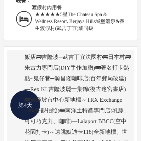
晚餐：
渡假村內用餐
★★★★★5星The Chateau Spa &
Wellness Resort, Berjaya Hills城堡溫泉&養
生渡假村(武吉丁宜)或同級
飯店🚌吉隆坡─武吉丁宜法國村🚌日本村🚌
朱古力專門店(DIY手作加贈)🚌著名打卡熱
點~鬼仔巷─源昌隆咖啡店(百年郵局改建)
—Rex KL吉隆坡麗士集錦(復古迷宮書店)
🚌吉隆坡市中心新地標～TRX Exchange
第4天
106(外觀拍照)🚌南洋土特產專門店(乳膠、
可可巧克力、咖啡)—Lalaport BBCC(空中
花園打卡)～遠眺默迪卡118(全新地標、世