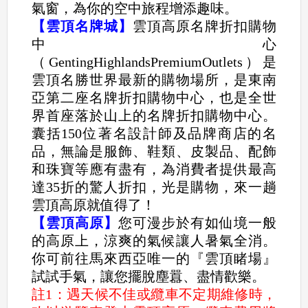
氣窗，為你的空中旅程增添趣味。
【雲頂名牌城】
雲頂高原名牌折扣購物
中心
（GentingHighlandsPremiumOutlets）是
雲頂名勝世界最新的購物場所，是東南
亞第二座名牌折扣購物中心，也是全世
界首座落於山上的名牌折扣購物中心。
囊括150位著名設計師及品牌商店的名
品，無論是服飾、鞋類、皮製品、配飾
和珠寶等應有盡有，為消費者提供最高
達35折的驚人折扣，光是購物，來一趟
雲頂高原就值得了！
【雲頂高原】
您可漫步於有如仙境一般
的高原上，涼爽的氣候讓人暑氣全消。
你可前往馬來西亞唯一的『雲頂睹場』
試試手氣，讓您擺脫塵囂、盡情歡樂。
註1：遇天候不佳或纜車不定期維修時，