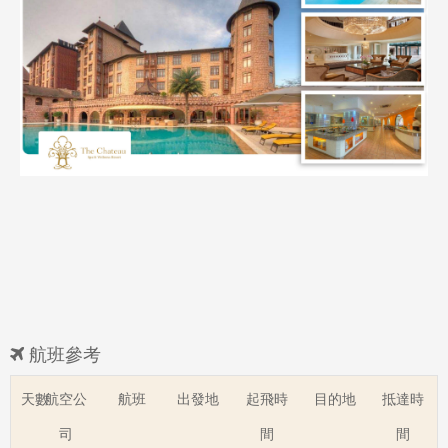
航班參考
天數
航空公
航班
出發地
起飛時
目的地
抵達時
司
間
間