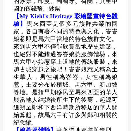
的鈔票，印度、葡萄牙、荷蘭，其至中
國的舊錢幣、鈔票。
【My Kiehl's Heritage 彩繪壁畫特色體
驗】
馬來西亞是個多元族群共榮的國
家，各自有著不同的特色與文化，峇峇
娘惹即是馬六甲當地的特色族群文化。
來到馬六甲不僅能欣賞當地歷史建築，
也絕對不能錯過峇峇娘惹服飾體驗，來
馬六甲小娘惹穿上道地的傳統服裝，來
趟古城穿越之旅吧！峇峇娘惹又稱為土
生華人，男性稱為峇峇，女性稱為娘
惹，主要分布於檳城、馬六甲、新加坡
等地。是指早期移民至馬來西亞的華人
與當地人結婚後所生下的後裔，起源可
追朔至鄭和下西洋時期所移居的華人開
始算起，故馬六甲有許多與鄭和相關的
紀念館。
【娘惹服體驗】
身著道地服裝與造型，