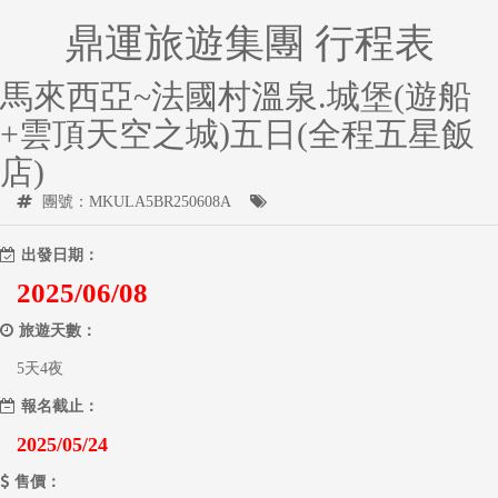
鼎運旅遊集團 行程表
馬來西亞~法國村溫泉.城堡(遊船
+雲頂天空之城)五日(全程五星飯
店)
團號：MKULA5BR250608A
出發日期：
2025/06/08
旅遊天數：
5天4夜
報名截止：
2025/05/24
售價：