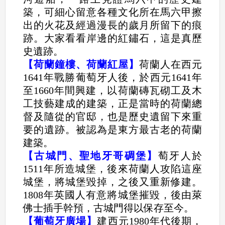
築，可細心留意各種文化所在馬六甲擦
出的火花及經過漫長的歲月所留下的痕
跡。大家看看岸邊的紅鏽石，這是真歷
史遺跡。
【荷蘭鐘樓、荷蘭紅屋】
荷蘭人在西元
1641年戰勝葡萄牙人後，於西元1641年
至1660年間興建，以荷蘭磚瓦砌工及木
工技藝建成的建築，正是當時的荷蘭總
督及隨從的官邸，也是歷史遺留下來重
要的遺跡。被認為是東方最古老的荷蘭
建築。
【古城門、聖地牙哥碉堡】
萄牙人於
1511年所造城堡，後來荷蘭人攻陷這座
城堡，將城堡毀掉，之後又重新修建。
1808年英國人有意將城堡摧毀，後由萊
佛士插手幹預，古城門得以保存至今。
【葡萄牙廣場】
建西元1980年代後期，