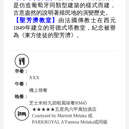
是仿造葡萄牙同類型建築的樣式而建，
古意盎然的說明著殖民地的演變歷史。
【聖芳濟教堂】
由法國傳教士在西元
1849年建立的哥德式塔教堂，紀念被譽
為《東方使徒的聖芳濟》。
早餐：
XXX
午餐：
機上簡餐
晚餐：
芝士米粉九節蝦風味餐RM45
★★★★★五星馬六甲萬怡酒店
Courtyard by Marriott Melaka 或
PARKROYAL A'Famosa Melaka或同級