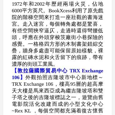
1972年和2002年歷經兩場火災，佔地
6000平方英尺。BookXcess利用了原先戲
院的階梯空間來打造一座壯觀的書海迷
宮。走入迷宮，每個轉角處都是驚喜，
有些空間狹窄逼仄，走過時還得彎腰低
頭，呼應在外頭穿梭茨廠街小巷探險的
感覺。一格格四方形的木制書架錯綜交
疊，牆身多處盡可能保留原始樣貌，裸
露的紅磚水泥和火舌留下的痕跡，帶有
濃厚的街頭工業風。
【敦拉薩國際貿易中心 TRX Exchange
106】
外觀拍照吉隆坡市中心新地標～
TRX Exchange 106，樓高95層的超高摩
天大樓是馬來西亞成為繼吉隆坡塔和雙
子塔之後的吉隆坡標誌之一，遊覽由舊
電影院活化改建而成的小型文化中心
~Rex KL ，每個空間都充滿着復古懷舊