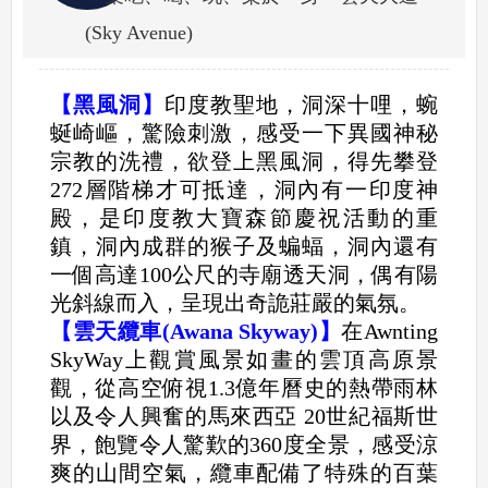
(Sky Avenue)
【黑風洞】
印度教聖地，洞深十哩，蜿
蜒崎嶇，驚險刺激，感受一下異國神秘
宗教的洗禮，欲登上黑風洞，得先攀登
272層階梯才可抵達，洞內有一印度神
殿，是印度教大寶森節慶祝活動的重
鎮，洞內成群的猴子及蝙蝠，洞內還有
一個高達100公尺的寺廟透天洞，偶有陽
光斜線而入，呈現出奇詭莊嚴的氣氛。
【雲天纜車(Awana Skyway)】
在Awnting
SkyWay上觀賞風景如畫的雲頂高原景
觀，從高空俯視1.3億年曆史的熱帶雨林
以及令人興奮的馬來西亞 20世紀福斯世
界，飽覽令人驚歎的360度全景，感受涼
爽的山間空氣，纜車配備了特殊的百葉