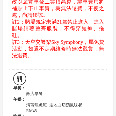
改以遊覽車登上雲頂高原，纜車費用將
補貼上下山車資，樹無法退費，不便之
處，尚請鑑諒。
註2：賭場規定未滿21歲禁止進入，進入
賭場請著整齊服裝，不得穿短褲、拖
鞋。
註3：天空交響樂Sky Symphony，屬免費
活動，如遇不定期維修時無法觀賞，無
法退費。
早餐：
飯店早餐
午餐：
清蒸龍虎斑+走地白切鷄風味餐
RM45