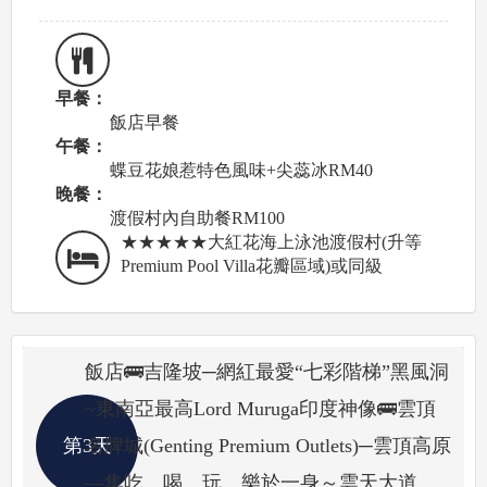
早餐：
飯店早餐
午餐：
蝶豆花娘惹特色風味+尖蕊冰RM40
晚餐：
渡假村內自助餐RM100
★★★★★大紅花海上泳池渡假村(升等
Premium Pool Villa花瓣區域)或同級
飯店🚌吉隆坡─網紅最愛“七彩階梯”黑風洞
~東南亞最高Lord Muruga印度神像🚌雲頂
第3天
名牌城(Genting Premium Outlets)─雲頂高原
—集吃、喝、玩、樂於一身～雲天大道