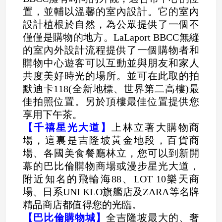
置，並輔以溫馨的室內設計。它的室內
設計植根於自然，為公眾提供了一個不
僅僅是購物的地方。LaLaport BBCC無縫
的室內外設計流程提供了一個購物者和
購物中心遊客可以互動並與朋友和家人
共度美好時光的場所。並可在此取的拍
默迪卡118(全新地標、世界第二高樓)最
佳拍照位置。另於頂樓最佳位置提供您
享用下午茶。
【千禧星光大道】
上林立著大購物商
場，這裏是吉隆坡黃金地段，百貨商
場、各國美食餐廳林立，您可以到新開
幕的巴比倫購物商場或漫步星光大道，
附近知名的飛輪海88、LOT 10樂天商
場、日系UNI KLO旗艦店及ZARA等名牌
精品商店都值得您的光臨。
【巴比倫購物城】
全吉隆坡最大的、奢