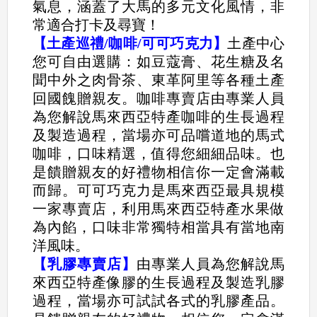
氣息，涵蓋了大馬的多元文化風情，非
常適合打卡及尋寶！
【土產巡禮/咖啡/可可巧克力】
土產中心
您可自由選購：如豆蔻膏、花生糖及名
聞中外之肉骨茶、東革阿里等各種土產
回國餽贈親友。咖啡專賣店由專業人員
為您解說馬來西亞特產咖啡的生長過程
及製造過程，當場亦可品嚐道地的馬式
咖啡，口味精選，值得您細細品味。也
是饋贈親友的好禮物相信你一定會滿載
而歸。可可巧克力是馬來西亞最具規模
一家專賣店，利用馬來西亞特產水果做
為內餡，口味非常獨特相當具有當地南
洋風味。
【乳膠專賣店】
由專業人員為您解說馬
來西亞特產像膠的生長過程及製造乳膠
過程，當場亦可試試各式的乳膠產品。