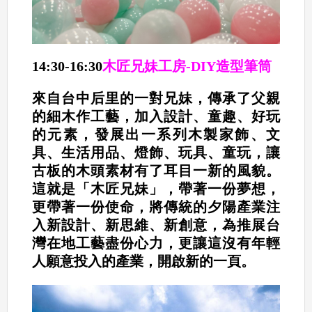
14:30-16:30
木匠兄妹工房-DIY造型筆筒
來自台中后里的一對兄妹，傳承了父親
的細木作工藝，加入設計、童趣、好玩
的元素，發展出一系列木製家飾、文
具、生活用品、燈飾、玩具、童玩，讓
古板的木頭素材有了耳目一新的風貌。
這就是「木匠兄妹」，帶著一份夢想，
更帶著一份使命，將傳統的夕陽產業注
入新設計、新思維、新創意，為推展台
灣在地工藝盡份心力，更讓這沒有年輕
人願意投入的產業，開啟新的一頁。