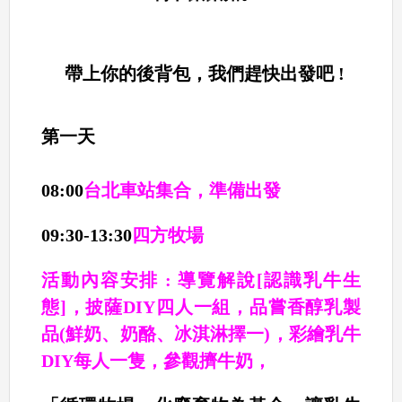
帶上你的後背包，我們趕快出發吧 !
第一天
08:00
台北車站集合，準備出發
09:30-13:30
四方牧場
活動內容安排 : 導覽解說[認識乳牛生
態]，披薩DIY四人一組，品嘗香醇乳製
品(鮮奶、奶酪、冰淇淋擇一)，彩繪乳牛
DIY每人一隻，參觀擠牛奶，