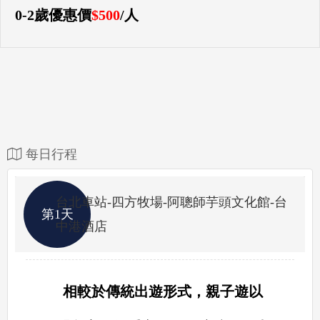
0-2歲優惠價
$500
/人
每日行程
台北車站-四方牧場-阿聰師芋頭文化館-台
第1天
中港酒店
相較於傳統出遊形式，親子遊以