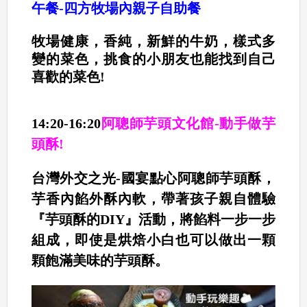
午餐-
四方牧場內親子自助餐
牧場健康，香純，新鮮的牛奶，樣式多
變的菜色，挑食的小朋友也能找到自己
喜歡的菜色!
14:20-16:20
阿聰師芋頭文化館-動手做芋
頭酥!
台灣外交之光-國宴點心阿聰師芋頭酥，
芋香內餡外酥內軟，帶著孩子親自體驗
『芋頭酥的DIY』活動，將餡料一步一步
組成，即使是烘焙小白也可以做出一顆
顆飽滿美味的芋頭酥。