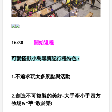
16:30------
開始返程
可愛怪獸小島尋寶記行程特色 :
1.不追求玩太多景點與活動
2.創造不可複製的美好-大手牽小手四方
牧場&”芋”教於樂!