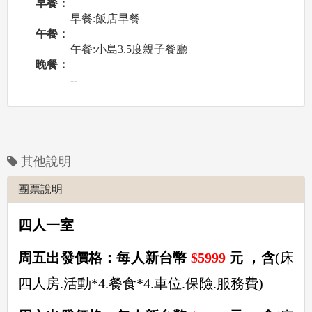
早餐：
早餐:飯店早餐
午餐：
午餐:小島3.5度親子餐廳
晚餐：
--
其他說明
團票說明
四人一室
周五出發價格：每人新台幣
$5999
元 ，含
(床
四人房.活動*4.餐食*4.車位.保險.服務費)