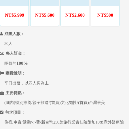
NT$5,999
NT$5,600
NT$2,600
NT$500
成團人數：
30人
每人訂金：
100%
團費的
團費說明：
平日出發，以四人房為主
主要特點：
(國內)特別推薦/親子旅遊/(首頁)文化知性/(首頁)台灣最美
包含項目：
住宿/車資/活動/小費/新台幣250萬旅行業責任險附加10萬意外醫療險