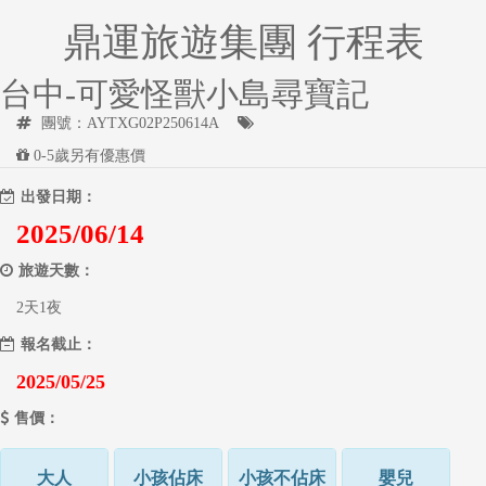
鼎運旅遊集團 行程表
台中-可愛怪獸小島尋寶記
團號：AYTXG02P250614A
0-5歲另有優惠價
出發日期：
2025/06/14
旅遊天數：
2天1夜
報名截止：
2025/05/25
售價：
大人
小孩佔床
小孩不佔床
嬰兒