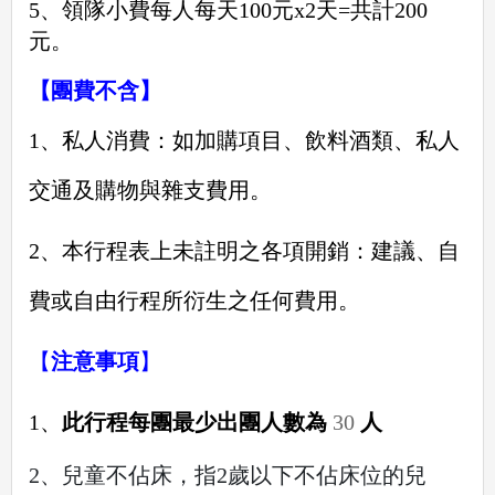
5、領隊小費每人
每天1
00
元
x2
天
=共計2
00
元。
【團費不含】
1、私人消費：如加購項目、飲料酒類、私人
交通及購物與雜支費用。
2、本行程表上未註明之各項開銷：建議、自
費或自由行程所衍生之任何費用。
【
注意事項
】
1、
此行程
每團最少出團人數
為
30
人
2、兒童不佔床，指2歲以下不佔床位的兒