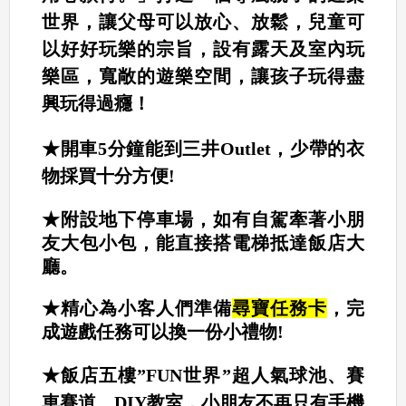
世界，讓父母可以放心、放鬆，兒童可
以好好玩樂的宗旨，設有露天及室內玩
樂區，寬敞的遊樂空間，讓孩子玩得盡
興玩得過癮！
★開車5分鐘能到三井Outlet，少帶的衣
物採買十分方便!
★附設地下停車場，如有自駕牽著小朋
友大包小包，能直接搭電梯抵達飯店大
廳。
★精心為小客人們準備
尋寶任務卡
，完
成遊戲任務可以換一份小禮物!
★飯店五樓”FUN世界”超人氣球池、賽
車賽道、DIY教室，小朋友不再只有手機