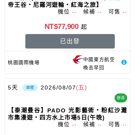
帝王谷‧尼羅河遊輪‧紅海之旅】
機位
--
候補
--
可售
--
NT$77,900
起
已出發
中國東方航空
桃園國際機場
晚去早回
5
天
2026/08/07
(五)
團體
額滿
【泰潮曼谷】PADO 光影藝術・粉紅沙灘
市集漫遊・四方水上市場5日(午晚)
機位
--
候補
--
可售
--