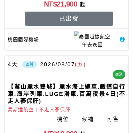
NT$21,900
起
已出發
泰國越捷航空
桃園國際機場
午去晚回
4
天
2026/08/07
(五)
團體
額滿
【釜山麗水雙城】麗水海上纜車.鐵道自行
車.海岸列車.LUGE滑車.百萬夜景4日(不
走人蔘保肝)
易斯達航空〡不走人蔘保肝
機位
--
候補
--
可售
--