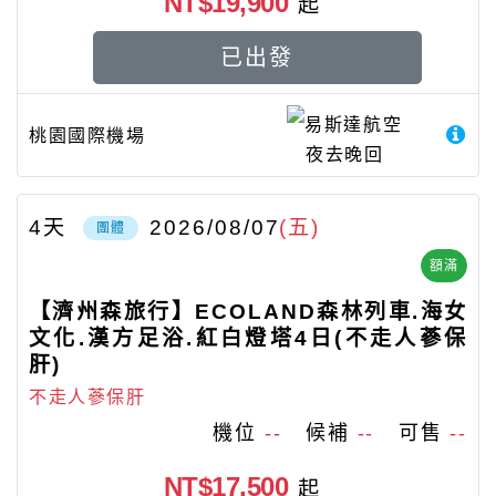
NT$19,900
起
已出發
易斯達航空
桃園國際機場
夜去晚回
4
天
2026/08/07
(五)
團體
額滿
【濟州森旅行】ECOLAND森林列車.海女
文化.漢方足浴.紅白燈塔4日(不走人蔘保
肝)
不走人蔘保肝
機位
--
候補
--
可售
--
NT$17,500
起