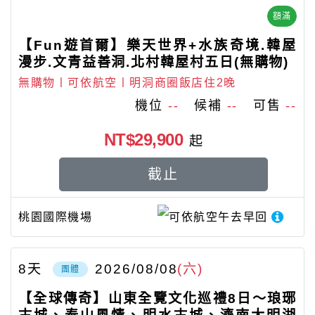
額滿
【Fun遊首爾】樂天世界+水族奇境.韓屋
漫步.文青益善洞.北村韓屋村五日(無購物)
無購物〡可依航空〡明洞商圈飯店住2晚
機位
--
候補
--
可售
--
NT$29,900
起
截止
桃園國際機場
可依航空
午去早回
8
天
2026/08/08
(六)
團體
【全球傳奇】山東全覽文化巡禮8日～琅琊