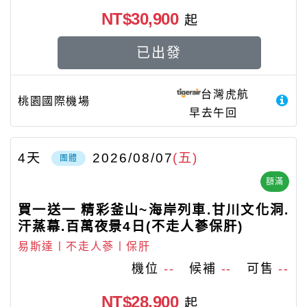
NT$30,900
起
已出發
台灣虎航
桃園國際機場
早去午回
4
天
2026/08/07
(五)
團體
額滿
買一送一 精彩釜山~海岸列車.甘川文化洞.
汗蒸幕.百萬夜景4日(不走人蔘保肝)
易斯達〡不走人蔘〡保肝
機位
--
候補
--
可售
--
NT$28,900
起