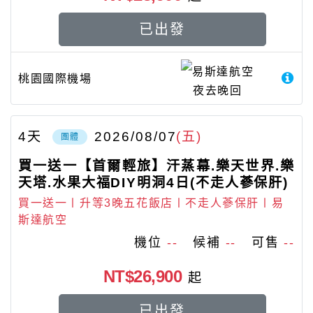
已出發
易斯達航空
桃園國際機場
夜去晚回
4
天
2026/08/07
(五)
團體
買一送一【首爾輕旅】汗蒸幕.樂天世界.樂
天塔.水果大福DIY明洞4日(不走人蔘保肝)
買一送一〡升等3晚五花飯店〡不走人蔘保肝〡易
斯達航空
機位
--
候補
--
可售
--
NT$26,900
起
已出發