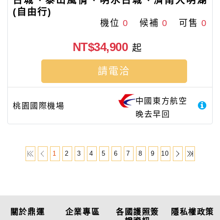
古城、泰山風情、明水古城、濟南大明湖
(自由行)
機位
0
候補
0
可售
0
NT$34,900
起
請電洽
中國東方航空
桃園國際機場
晚去早回
1
2
3
4
5
6
7
8
9
10
關於鼎運
企業專區
各國護照簽
隱私權政策