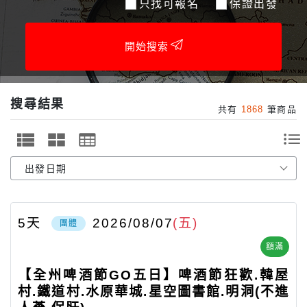
只找可報名
保證出發
開始搜索
搜尋結果
共有
1868
筆商品
5
天
2026/08/07
(五)
團體
額滿
【全州啤酒節GO五日】啤酒節狂歡.韓屋
村.鐵道村.水原華城.星空圖書館.明洞(不進