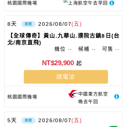
桃園國際機場
上海航空
午去早回
8
天
2026/08/07
(五)
團體
【全球傳奇】黃山.九華山.濮院古鎮8日(台
北/南京直飛)
機位
--
候補
--
可售
--
NT$29,900
起
請電洽
中國東方航空
桃園國際機場
晚去午回
5
天
2026/08/07
(五)
團體