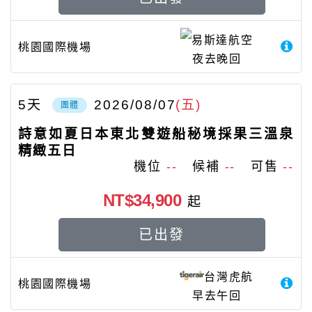
易斯達航空
桃園國際機場
夜去晚回
5
天
2026/08/07
(五)
團體
詩意如夏日本東北雙遊船秘境採果三溫泉
精緻五日
機位
--
候補
--
可售
--
NT$34,900
起
已出發
台灣虎航
桃園國際機場
早去午回