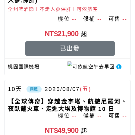
人蔘.保肝)
全州啤酒節〡不走人蔘保肝〡可依航空
機位
--
候補
--
可售
--
NT$21,900
起
已出發
桃園國際機場
可依航空
午去早回
10
天
2026/08/07
(五)
團體
【全球傳奇】穿越金字塔、航遊尼羅河、
夜臥舖火車、走進大埃及博物館 10 日
機位
--
候補
--
可售
--
NT$49,900
起