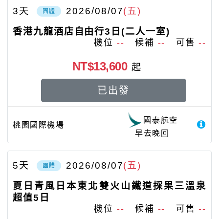
3
天
2026/08/07
(五)
團體
香港九龍酒店自由行3日(二人一室)
機位
--
候補
--
可售
--
NT$13,600
起
已出發
國泰航空
桃園國際機場
早去晚回
5
天
2026/08/07
(五)
團體
夏日青風日本東北雙火山鐵道採果三溫泉
超值5日
機位
--
候補
--
可售
--