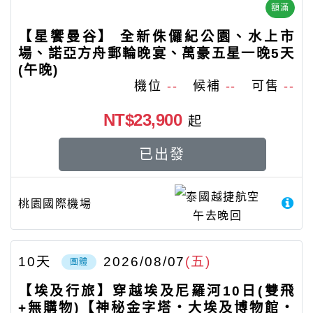
額滿
【星饗曼谷】 全新侏儸紀公園、水上市
場、諾亞方舟郵輪晚宴、萬豪五星一晚5天
(午晚)
機位
--
候補
--
可售
--
NT$23,900
起
已出發
泰國越捷航空
桃園國際機場
午去晚回
10
天
2026/08/07
(五)
團體
【埃及行旅】穿越埃及尼羅河10日(雙飛
+無購物)【神秘金字塔‧大埃及博物館‧