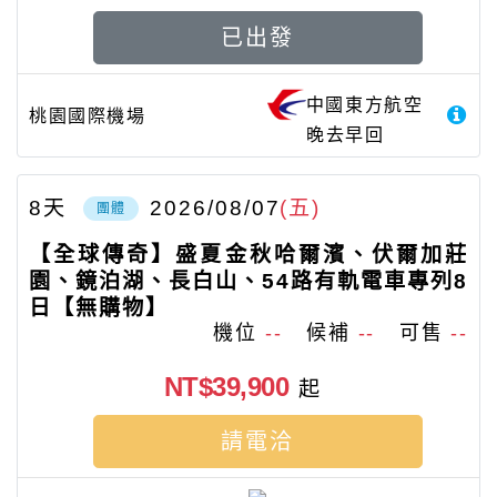
已出發
中國東方航空
桃園國際機場
晚去早回
8
天
2026/08/07
(五)
團體
【全球傳奇】盛夏金秋哈爾濱、伏爾加莊
園、鏡泊湖、長白山、54路有軌電車專列8
日【無購物】
機位
--
候補
--
可售
--
NT$39,900
起
請電洽