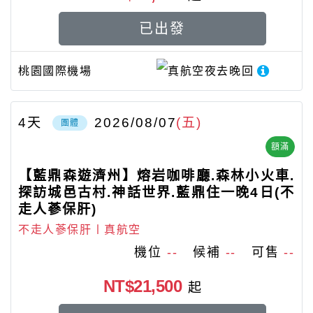
已出發
桃園國際機場
真航空
夜去晚回
4
天
2026/08/07
(五)
團體
額滿
【藍鼎森遊濟州】熔岩咖啡廳.森林小火車.
探訪城邑古村.神話世界.藍鼎住一晚4日(不
走人蔘保肝)
不走人蔘保肝〡真航空
機位
--
候補
--
可售
--
NT$21,500
起