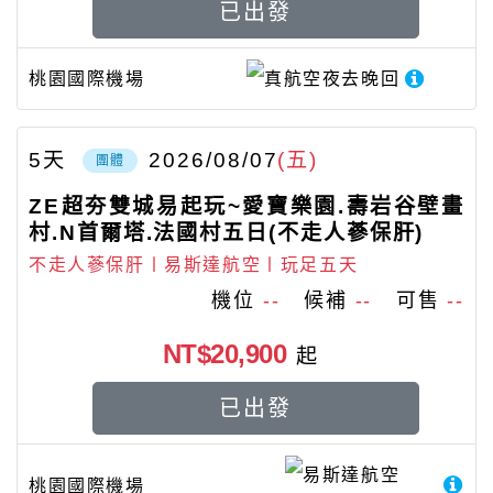
已出發
桃園國際機場
真航空
夜去晚回
5
天
2026/08/07
(五)
團體
ZE超夯雙城易起玩~愛寶樂園.壽岩谷壁畫
村.N首爾塔.法國村五日(不走人蔘保肝)
不走人蔘保肝〡易斯達航空〡玩足五天
機位
--
候補
--
可售
--
NT$20,900
起
已出發
易斯達航空
桃園國際機場