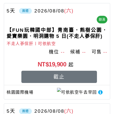
5
天
2026/08/08
(六)
團體
額滿
【FUN玩韓國中部】青南臺．熊樹公園．
愛寶樂園．明洞購物 5 日(不走人蔘保肝)
不走人蔘保肝〡可依航空
機位
--
候補
--
可售
--
NT$19,900
起
截止
桃園國際機場
可依航空
午去早回
5
天
2026/08/08
(六)
團體