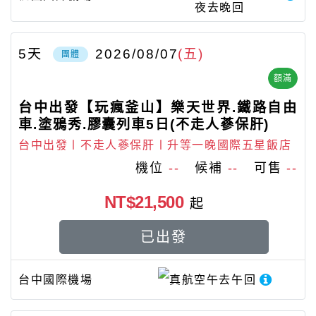
夜去晚回
5
天
2026/08/07
(五)
團體
額滿
台中出發【玩瘋釜山】樂天世界.鐵路自由
車.塗鴉秀.膠囊列車5日(不走人蔘保肝)
台中出發〡不走人蔘保肝〡升等一晚國際五星飯店
機位
--
候補
--
可售
--
NT$21,500
起
已出發
台中國際機場
真航空
午去午回