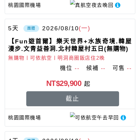
桃園國際機場
真航空
夜去晚回
5
天
2026/08/10
(一)
團體
【Fun遊首爾】樂天世界+水族奇境.韓屋
漫步.文青益善洞.北村韓屋村五日(無購物)
無購物〡可依航空〡明洞商圈飯店住2晚
機位
--
候補
--
可售
--
NT$29,900
起
截止
桃園國際機場
可依航空
午去早回