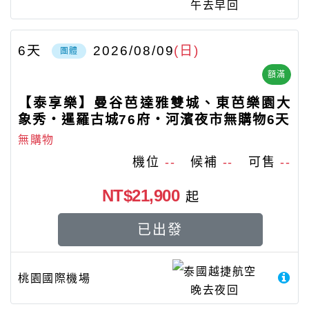
午去早回
6
天
2026/08/09
(日)
團體
額滿
【泰享樂】曼谷芭達雅雙城、東芭樂園大
象秀・暹羅古城76府・河濱夜市無購物6天
無購物
機位
--
候補
--
可售
--
NT$21,900
起
已出發
泰國越捷航空
桃園國際機場
晚去夜回