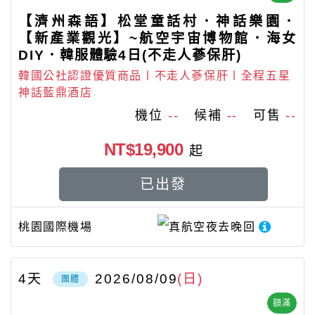
【濟州森語】松堂童話村．神話樂園．
【新產業觀光】~航空宇宙博物館．海女
DIY．韓服體驗4日(不走人蔘保肝)
韓國公社認證優質商品〡不走人蔘保肝〡全程五星
神話藍鼎酒店
機位
--
候補
--
可售
--
NT$19,900
起
已出發
桃園國際機場
真航空
夜去晚回
4
天
2026/08/09
(日)
團體
額滿