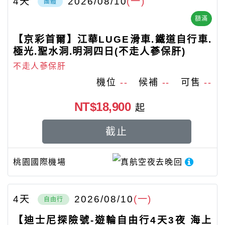
4
天
2026/08/10
(一)
團體
額滿
【京彩首爾】江華LUGE滑車.鐵道自行車.
極光.聖水洞.明洞四日(不走人蔘保肝)
不走人蔘保肝
機位
--
候補
--
可售
--
NT$18,900
起
截止
桃園國際機場
真航空
夜去晚回
4
天
2026/08/10
(一)
自由行
【迪士尼探險號-遊輪自由行4天3夜 海上