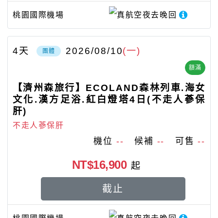
桃園國際機場
真航空
夜去晚回
4
天
2026/08/10
(一)
團體
額滿
【濟州森旅行】ECOLAND森林列車.海女
文化.漢方足浴.紅白燈塔4日(不走人蔘保
肝)
不走人蔘保肝
機位
--
候補
--
可售
--
NT$16,900
起
截止