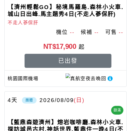
【濟州輕鬆GO】秘境馬羅島.森林小火車.
城山日出峰.馬主題秀4日(不走人蔘保肝)
不走人蔘保肝
機位
--
候補
--
可售
--
NT$17,900
起
已出發
桃園國際機場
真航空
夜去晚回
4
天
2026/08/09
(日)
團體
額滿
【藍鼎森遊濟州】熔岩咖啡廳.森林小火車.
探訪城邑古村.神話世界.藍鼎住一晚4日(不