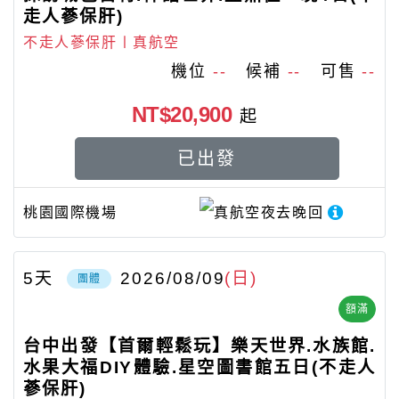
走人蔘保肝)
不走人蔘保肝〡真航空
機位
--
候補
--
可售
--
NT$20,900
起
已出發
桃園國際機場
真航空
夜去晚回
5
天
2026/08/09
(日)
團體
額滿
台中出發【首爾輕鬆玩】樂天世界.水族館.
水果大福DIY體驗.星空圖書館五日(不走人
蔘保肝)