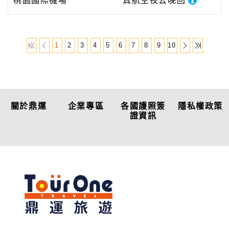
桃園國際機場
真航空
夜去晚回
1
2
3
4
5
6
7
8
9
10
關於鼎運
企業專區
各國護照簽
隱私權政策
證資訊