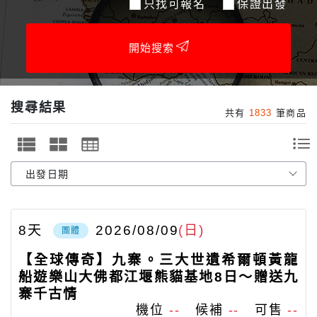
只找可報名
保證出發
開始搜索
搜尋結果
共有
1833
筆商品
8
天
2026/08/09
(日)
團體
【全球傳奇】九寨。三大世遺希爾頓黃龍
船遊樂山大佛都江堰熊貓基地8日～贈送九
寨千古情
機位
--
候補
--
可售
--