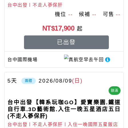
台中出發〡不走人蔘保肝
機位
--
候補
--
可售
--
NT$17,900
起
已出發
台中國際機場
真航空
早去午回
5
天
2026/08/09
(日)
團體
額滿
台中出發【韓系玩咖GO】愛寶樂園.鐵道
自行車.3D藝術館.入住一晚五星酒店五日
(不走人蔘保肝)
台中出發〡不走人蔘保肝〡入住一晚國際五星飯店