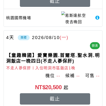
截止
易斯達航空
桃園國際機場
夜去晚回
4
天
2026/08/10
(一)
團體
額滿
【童趣韓國】愛寶樂園.首爾塔.聖水洞.明
洞飯店一晚四日(不走人蔘保肝)
不走人蔘保肝〡入住明洞市區飯店1晚
機位
--
候補
--
可售
--
NT$20,500
起
截止