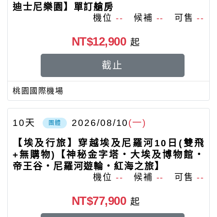
迪士尼樂園】單訂艙房
機位
--
候補
--
可售
--
NT$12,900
起
截止
桃園國際機場
10
天
2026/08/10
(一)
團體
【埃及行旅】穿越埃及尼羅河10日(雙飛
+無購物)【神秘金字塔‧大埃及博物館‧
帝王谷‧尼羅河遊輪‧紅海之旅】
機位
--
候補
--
可售
--
NT$77,900
起