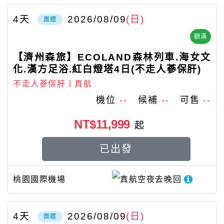
4
天
2026/08/09
(日)
團體
額滿
【濟州森旅】ECOLAND森林列車.海女文
化.漢方足浴.紅白燈塔4日(不走人蔘保肝)
不走人蔘保肝〡真航
機位
--
候補
--
可售
--
NT$11,999
起
已出發
桃園國際機場
真航空
夜去晚回
4
天
2026/08/09
(日)
團體