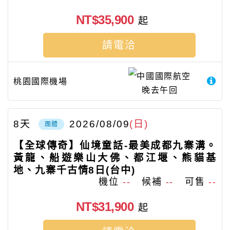
NT$35,900
起
請電洽
中國國際航空
桃園國際機場
晚去午回
8
天
2026/08/09
(日)
團體
【全球傳奇】仙境童話-最美成都九寨溝。
黃龍、船遊樂山大佛、都江堰、熊貓基
地、九寨千古情8日(台中)
機位
--
候補
--
可售
--
NT$31,900
起