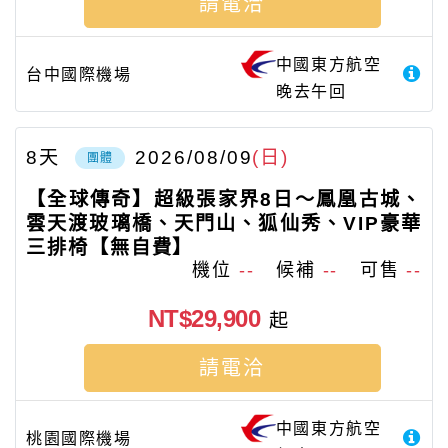
請電洽
中國東方航空
台中國際機場
晚去午回
8
天
2026/08/09
(日)
團體
【全球傳奇】超級張家界8日～鳳凰古城、
雲天渡玻璃橋、天門山、狐仙秀、VIP豪華
三排椅【無自費】
機位
--
候補
--
可售
--
NT$29,900
起
請電洽
中國東方航空
桃園國際機場