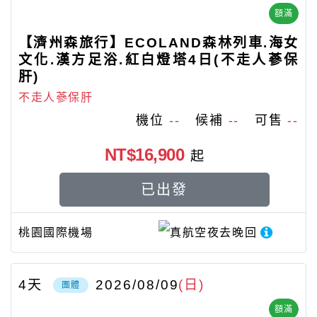
額滿
【濟州森旅行】ECOLAND森林列車.海女
文化.漢方足浴.紅白燈塔4日(不走人蔘保
肝)
不走人蔘保肝
機位
--
候補
--
可售
--
NT$16,900
起
已出發
桃園國際機場
真航空
夜去晚回
4
天
2026/08/09
(日)
團體
額滿