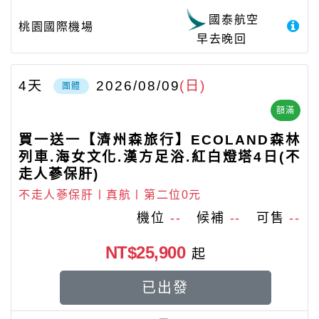
國泰航空
桃園國際機場
早去晚回
4
天
2026/08/09
(日)
團體
額滿
買一送一【濟州森旅行】ECOLAND森林
列車.海女文化.漢方足浴.紅白燈塔4日(不
走人蔘保肝)
不走人蔘保肝〡真航〡第二位0元
機位
--
候補
--
可售
--
NT$25,900
起
已出發