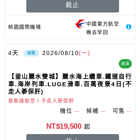
截止
中國東方航空
桃園國際機場
晚去早回
4
天
2026/08/10
(一)
團體
額滿
【釜山麗水雙城】麗水海上纜車.鐵道自行
車.海岸列車.LUGE滑車.百萬夜景4日(不
走人蔘保肝)
易斯達航空〡不走人蔘保肝
機位
--
候補
--
可售
--
NT$19,500
起