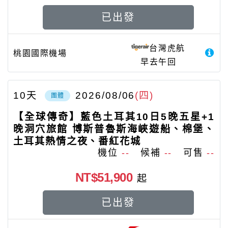
已出發
台灣虎航
桃園國際機場
早去午回
10
天
2026/08/06
(四)
團體
【全球傳奇】藍色土耳其10日5晚五星+1
晚洞穴旅館 博斯普魯斯海峽遊船、棉堡、
土耳其熱情之夜、番紅花城
機位
--
候補
--
可售
--
NT$51,900
起
已出發