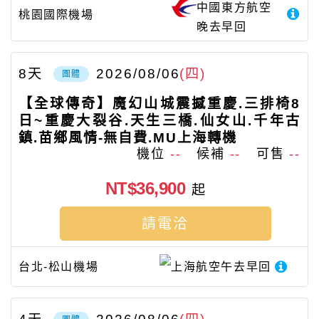
中國東方航空
桃園國際機場
晚去早回
8
天
2026/08/06
(四)
團體
【全球傳奇】魔幻山城震撼重慶.三排椅8
日~重慶大裂谷.天生三橋.仙女山.千年古
鎮.苗鄉風情-無自費.MU上海轉機
機位
--
候補
--
可售
--
NT$36,900
起
請電洽
台北-松山機場
上海航空
午去早回