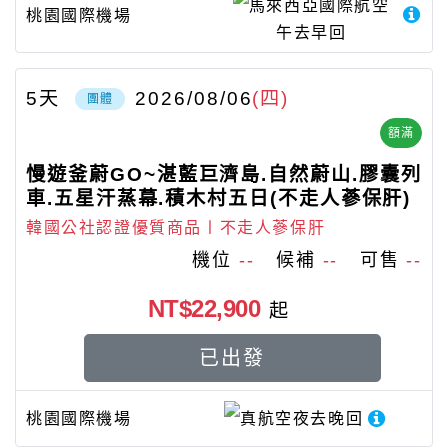
馬來西亞國際航空
桃園國際機場
午去早回
5
天
2026/08/06
(四)
團體
額滿
慢遊釜蔚GO~湛藍巨濟島.自然蔚山.膠囊列
車.五星汗蒸幕.積木村五日(不走人蔘保肝)
韓國公社認證優質商品〡不走人蔘保肝
機位
--
候補
--
可售
--
NT$22,900
起
已出發
桃園國際機場
真航空
夜去晚回