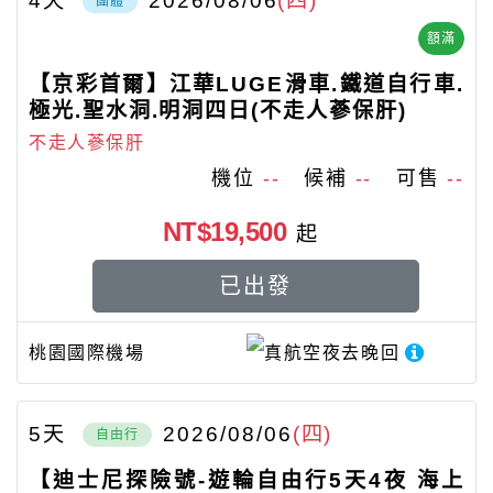
4
天
2026/08/06
(四)
團體
額滿
【京彩首爾】江華LUGE滑車.鐵道自行車.
極光.聖水洞.明洞四日(不走人蔘保肝)
不走人蔘保肝
機位
--
候補
--
可售
--
NT$19,500
起
已出發
桃園國際機場
真航空
夜去晚回
5
天
2026/08/06
(四)
自由行
【迪士尼探險號-遊輪自由行5天4夜 海上