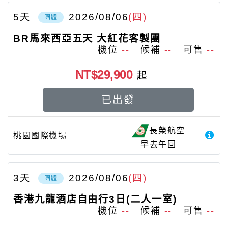
5
天
2026/08/06
(四)
團體
BR馬來西亞五天 大紅花客製團
機位
--
候補
--
可售
--
NT$29,900
起
已出發
長榮航空
桃園國際機場
早去午回
3
天
2026/08/06
(四)
團體
香港九龍酒店自由行3日(二人一室)
機位
--
候補
--
可售
--