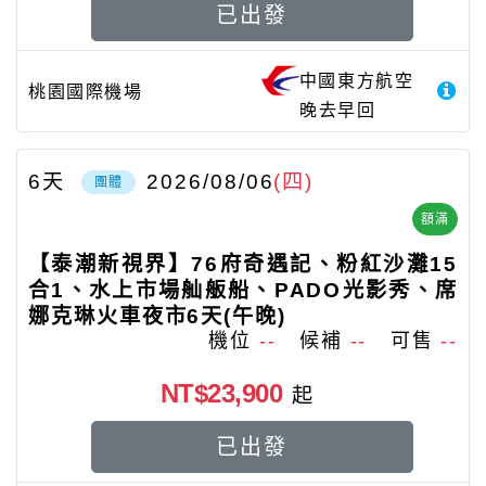
已出發
中國東方航空
桃園國際機場
晚去早回
6
天
2026/08/06
(四)
團體
額滿
【泰潮新視界】76府奇遇記、粉紅沙灘15
合1、水上市場舢舨船、PADO光影秀、席
娜克琳火車夜市6天(午晚)
機位
--
候補
--
可售
--
NT$23,900
起
已出發