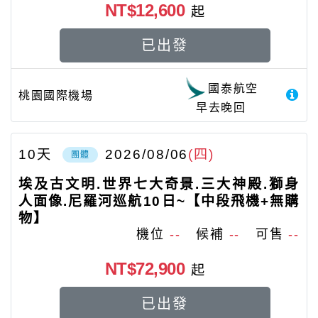
NT$12,600
起
已出發
國泰航空
桃園國際機場
早去晚回
10
天
2026/08/06
(四)
團體
埃及古文明.世界七大奇景.三大神殿.獅身
人面像.尼羅河巡航10日~【中段飛機+無購
物】
機位
--
候補
--
可售
--
NT$72,900
起
已出發