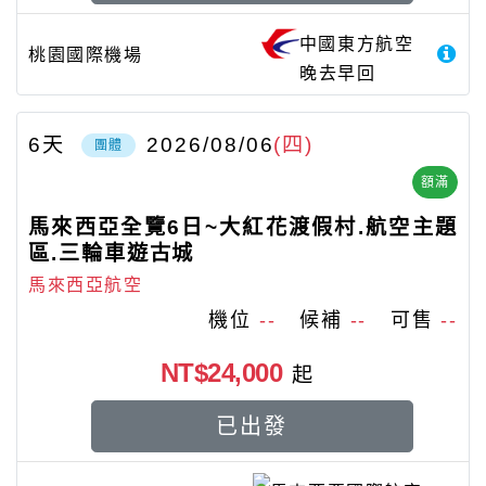
中國東方航空
桃園國際機場
晚去早回
6
天
2026/08/06
(四)
團體
額滿
馬來西亞全覽6日~大紅花渡假村.航空主題
區.三輪車遊古城
馬來西亞航空
機位
--
候補
--
可售
--
NT$24,000
起
已出發