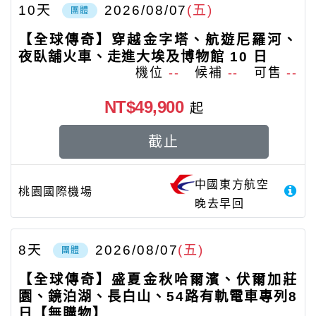
10
天
2026/08/07
(五)
團體
【全球傳奇】穿越金字塔、航遊尼羅河、
夜臥舖火車、走進大埃及博物館 10 日
機位
--
候補
--
可售
--
NT$49,900
起
截止
中國東方航空
桃園國際機場
晚去早回
8
天
2026/08/07
(五)
團體
【全球傳奇】盛夏金秋哈爾濱、伏爾加莊
園、鏡泊湖、長白山、54路有軌電車專列8
日【無購物】