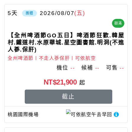
5
天
2026/08/07
(五)
團體
額滿
【全州啤酒節GO五日】啤酒節狂歡.韓屋
村.鐵道村.水原華城.星空圖書館.明洞(不進
人蔘.保肝)
全州啤酒節〡不走人蔘保肝〡可依航空
機位
--
候補
--
可售
--
NT$21,900
起
截止
桃園國際機場
可依航空
午去早回