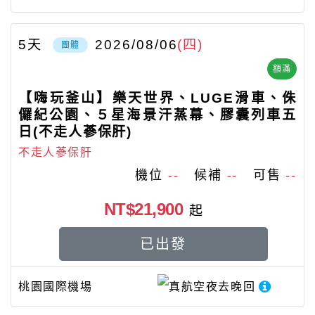
5
天
2026/08/06
(四)
團體
額滿
【嗨玩釜山】樂天世界、LUGE滑車、侏
儸紀公園、５星海景汗蒸幕、膠囊列車五
日(不走人蔘保肝)
不走人蔘保肝
機位
--
候補
--
可售
--
NT$21,900
起
已出發
桃園國際機場
真航空
夜去晚回