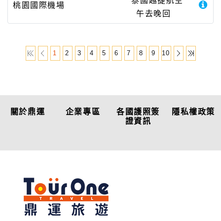
泰國越捷航空
桃園國際機場
午去晚回
1
2
3
4
5
6
7
8
9
10
關於鼎運
企業專區
各國護照簽
隱私權政策
證資訊