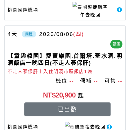
泰國越捷航空
桃園國際機場
午去晚回
4
天
2026/08/06
(四)
團體
額滿
【童趣韓國】愛寶樂園.首爾塔.聖水洞.明
洞飯店一晚四日(不走人蔘保肝)
不走人蔘保肝〡入住明洞市區飯店1晚
機位
--
候補
--
可售
--
NT$20,900
起
已出發
桃園國際機場
真航空
夜去晚回