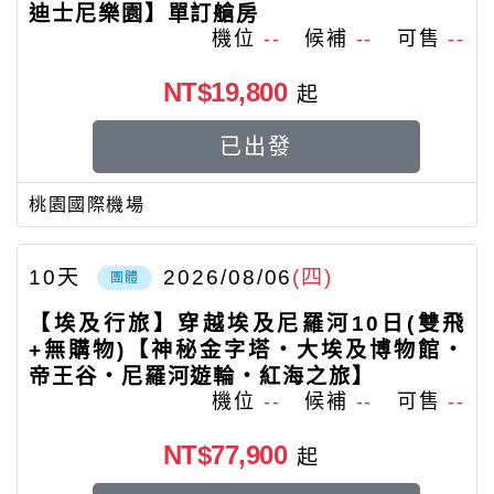
迪士尼樂園】單訂艙房
機位
--
候補
--
可售
--
NT$19,800
起
已出發
桃園國際機場
10
天
2026/08/06
(四)
團體
【埃及行旅】穿越埃及尼羅河10日(雙飛
+無購物)【神秘金字塔‧大埃及博物館‧
帝王谷‧尼羅河遊輪‧紅海之旅】
機位
--
候補
--
可售
--
NT$77,900
起