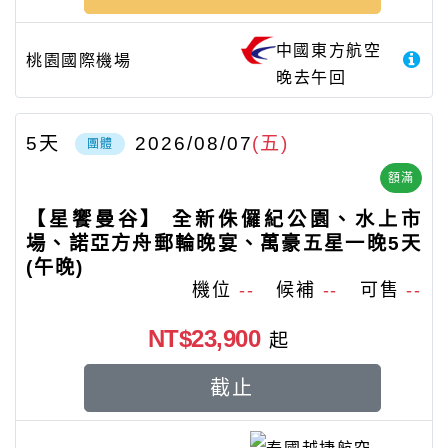
中國東方航空
桃園國際機場
晚去午回
5
天
2026/08/07
(五)
團體
額滿
【星饗曼谷】 全新侏儸紀公園、水上市
場、諾亞方舟郵輪晚宴、萬豪五星一晚5天
(午晚)
機位
--
候補
--
可售
--
NT$23,900
起
截止