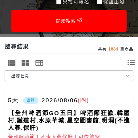
只找可報名
保證出發
開始搜索
搜尋結果
共有
1884
筆商品
5
天
2026/08/06
(四)
團體
【全州啤酒節GO五日】啤酒節狂歡.韓屋
村.鐵道村.水原華城.星空圖書館.明洞(不進
人蔘.保肝)
全州啤酒節〡不走人蔘保肝〡可依航空