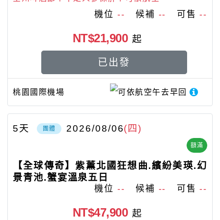
機位
--
候補
--
可售
--
NT$21,900
起
已出發
桃園國際機場
可依航空
午去早回
5
天
2026/08/06
(四)
團體
額滿
【全球傳奇】紫薰北國狂想曲.繽紛美瑛.幻
景青池.蟹宴溫泉五日
機位
--
候補
--
可售
--
NT$47,900
起