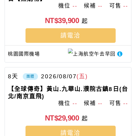
機位
--
候補
--
可售
--
NT$39,900
起
請電洽
桃園國際機場
上海航空
午去早回
8
天
2026/08/07
(五)
團體
【全球傳奇】黃山.九華山.濮院古鎮8日(台
北/南京直飛)
機位
--
候補
--
可售
--
NT$29,900
起
請電洽